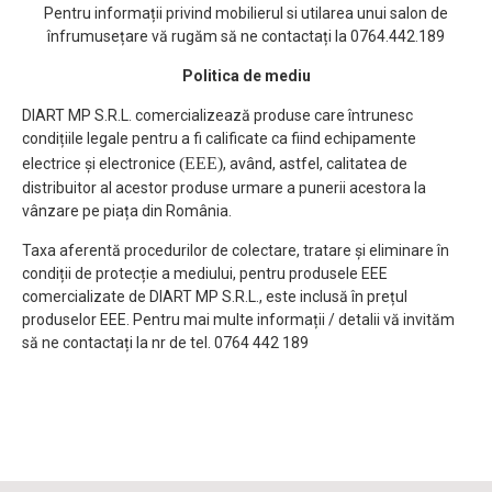
Pentru informații privind mobilierul si utilarea unui salon de
înfrumusețare vă rugăm să ne contactați la 0764.442.189
Politica de mediu
DIART MP S.R.L. comercializează produse care întrunesc
condițiile legale pentru a fi calificate ca fiind echipamente
(EEE)
electrice și electronice
, având, astfel, calitatea de
distribuitor al acestor produse urmare a punerii acestora la
vânzare pe piața din România.
Taxa aferentă procedurilor de colectare, tratare și eliminare în
condiții de protecție a mediului, pentru produsele EEE
comercializate de DIART MP S.R.L., este inclusă în prețul
produselor EEE. Pentru mai multe informații / detalii vă invităm
să ne contactați la nr de tel. 0764 442 189