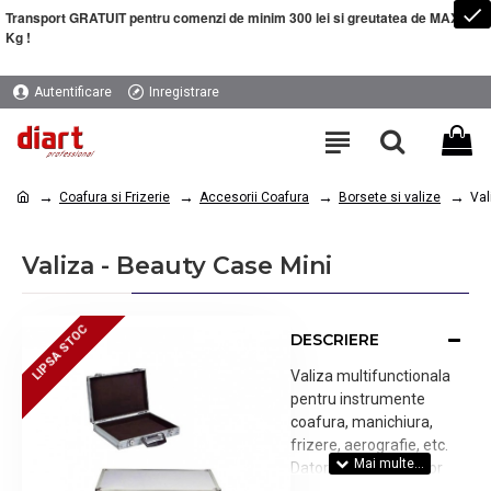
Transport GRATUIT pentru comenzi de minim 300 lei si greutatea de MAXIM 5
Kg !
Autentificare
Inregistrare
Coafura si Frizerie
Accesorii Coafura
Borsete si valize
Val
Valiza - Beauty Case Mini
LIPSA STOC
LIPSA STOC
DESCRIERE
Valiza multifunctionala
pentru instrumente
coafura, manichiura,
frizere, aerografie, etc.
Datorita dimensiunilor