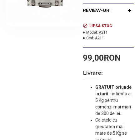
mici poate fi folosita
pentru depozitarea
REVIEW-URI
ustensilelor si a
produselor cu care lucrati,
dar si pentru
LIPSA STOC
transportarea lor. Valiza
Model:
A211
Cod:
A211
este prevazuta cu
incuietoare si 2 chei.
Materialul este foarte
99,00RON
usor, cadrul fiind din
aluminiu si placa PVC
ranforsata cu fibra.
Livrare:
Dimensiuni: L: 23cm x l: 38
x h: 11 cm.
GRATUIT oriunde
in țară
-
in limita a
5 Kg pentru
comenzi mai mari
de 300 de lei.
Coletele cu
greutatea mai
mare de 5 Kg se
taxeaza