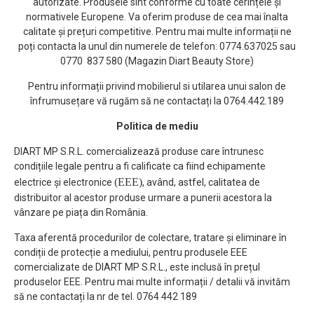
autorizate. Produsele sînt conforme cu toate cerințele și
normativele Europene. Va oferim produse de cea mai înalta
calitate și prețuri competitive. Pentru mai multe informații ne
poți contacta la unul din numerele de telefon: 0774.637025 sau
0770 837 580 (Magazin Diart Beauty Store)
Pentru informații privind mobilierul si utilarea unui salon de
înfrumusețare vă rugăm să ne contactați la 0764.442.189
Politica de mediu
DIART MP S.R.L. comercializează produse care întrunesc
condițiile legale pentru a fi calificate ca fiind echipamente
(EEE)
electrice și electronice
, având, astfel, calitatea de
distribuitor al acestor produse urmare a punerii acestora la
vânzare pe piața din România.
Taxa aferentă procedurilor de colectare, tratare și eliminare în
condiții de protecție a mediului, pentru produsele EEE
comercializate de DIART MP S.R.L., este inclusă în prețul
produselor EEE. Pentru mai multe informații / detalii vă invităm
să ne contactați la nr de tel. 0764 442 189