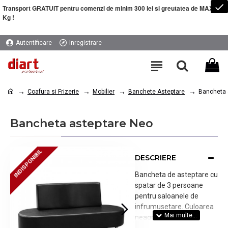
Transport GRATUIT pentru comenzi de minim 300 lei si greutatea de MAXIM 5
Kg !
Autentificare
Inregistrare
Coafura si Frizerie
Mobilier
Banchete Asteptare
Bancheta 
Bancheta asteptare Neo
INDISPONIBIL
INDISPONIBIL
DESCRIERE
Bancheta de asteptare cu
spatar de 3 persoane
pentru saloanele de
infrumusetare. Culoarea
neagra.