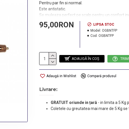
Pentru par fin si normal.
Este antistatic.
Se muleaza perfect pe scalp pentru un confort incre
Oferea un excelent masaj capilara.
95,00RON
LIPSA STOC
Model:
OGBNTFP
Cod:
OGBNTFP
ADAUGĂ ÎN COŞ
TRIM
Adaugă in Wishlist
Compară produsul
Livrare:
GRATUIT oriunde in țară
-
in limita a 5 Kg
Coletele cu greutatea mai mare de 5 Kg se 