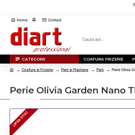
T
Home
Contact
CATEGORII
COAFURA FRIZERIE
Coafura si Frizerie
Perii si Piaptane
Perii
Perie Olivia 
Perie Olivia Garden Nano T
LIPSA STOC
LIPSA STOC