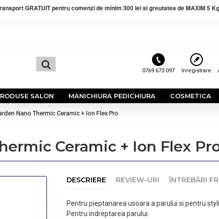
ransport GRATUIT pentru comenzi de minim 300 lei si greutatea de MAXIM 5 Kg
0769 673 097
Inregistrare
PRODUSE SALON
MANICHIURA PEDICHIURA
COSMETICA
Garden Nano Thermic Ceramic + Ion Flex Pro
hermic Ceramic + Ion Flex Pr
DESCRIERE
REVIEW-URI
ÎNTREBĂRI F
Pentru pieptanarea usoara a parului si pentru styl
Pentru indreptarea parului.