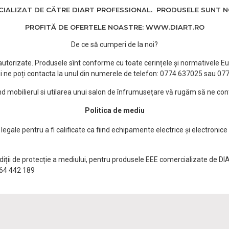
ALIZAT DE CĂTRE DIART PROFESSIONAL. PRODUSELE SUNT NOI
PROFITĂ DE OFERTELE NOASTRE: WWW.DIART.RO
De ce să cumperi de la noi?
e autorizate. Produsele sînt conforme cu toate cerințele și normativele Eu
i ne poți contacta la unul din numerele de telefon: 0774.637025 sau 0
ind mobilierul si utilarea unui salon de înfrumusețare vă rugăm să ne con
Politica de mediu
egale pentru a fi calificate ca fiind echipamente electrice și electronice
ndiții de protecție a mediului, pentru produsele EEE comercializate de DI
0764 442 189