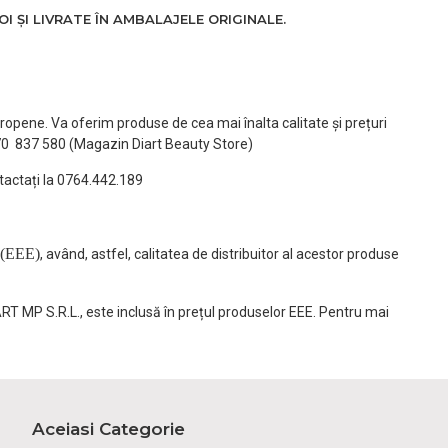
 ȘI LIVRATE ÎN AMBALAJELE ORIGINALE.
ropene. Va oferim produse de cea mai înalta calitate și prețuri
770 837 580 (Magazin Diart Beauty Store)
tactați la 0764.442.189
(EEE)
, având, astfel, calitatea de distribuitor al acestor produse
ART MP S.R.L., este inclusă în prețul produselor EEE. Pentru mai
Aceiasi Categorie