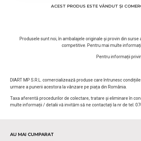
ACEST PRODUS ESTE VÂNDUT ȘI COMERCI
Produsele sunt noi, în ambalajele originale și provin din surs
competitive. Pentru mai multe informați
Pentru informații priv
DIART MP S.R.L. comercializează produse care întrunesc condițiile l
urmare a punerii acestora la vânzare pe piața din România.
Taxa aferentă procedurilor de colectare, tratare și eliminare în co
multe informații / detalii vă invităm să ne contactați la nr de tel. 
AU MAI CUMPARAT