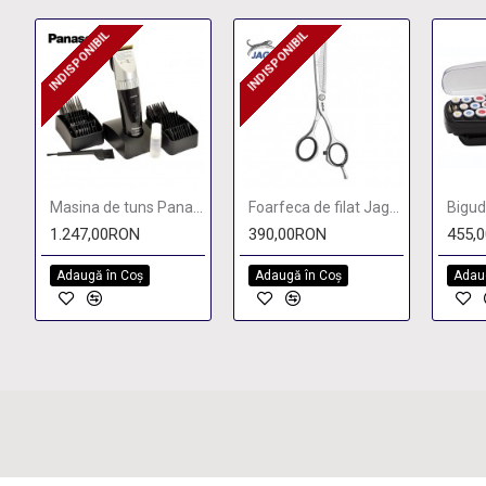
INDISPONIBIL
INDISPONIBIL
INDISPONIBIL
INDISPONIBIL
Masina de tuns Panasonic ER1512
Foarfeca de filat Jaguar JP 38 5,25"
1.247,00RON
390,00RON
455,
Adaugă în Coş
Adaugă în Coş
Adau