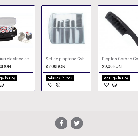
Bigudiuri electrice ceramice Babyliss 20
Set de piaptane Cyber Combs
00RON
87,00RON
29,00RON
gă în Coş
Adaugă în Coş
Adaugă în Coş