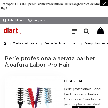
Transport GRATUIT pentru comenzi de minim 300 lei si greutatea de MAXIM 5
Kg !
Autentificare
Inregistrare
Coafura si Frizerie
Perii si Piaptane
Perii
Perie profesionala
Perie profesionala aerata barber
/coafura Labor Pro Hair
DESCRIERE
Perie profesionala Labor
Pro Hair aerata barber
/coafura cu 7 randuri de
peri din plastic rezistent.