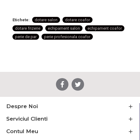
Etichete:
dotare salon
dotare coafor
dotare frizerie
echipament salon
echipament coafor
perie de par
perie profesionala coafor
Despre Noi
Serviciul Clienti
Contul Meu