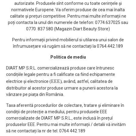
autorizate. Produsele sînt conforme cu toate cerințele și
normativele Europene. Va oferim produse de cea mai înalta
calitate și prețuri competitive. Pentru mai multe informații ne
poți contacta la unul din numerele de telefon: 0774.637025 sau
0770 837 580 (Magazin Diart Beauty Store)
Pentru informații privind mobilierul si utilarea unui salon de
înfrumusețare vă rugăm să ne contactați la 0764.442.189
Politica de mediu
DIART MP S.R.L. comercializează produse care întrunesc
condițiile legale pentru a fi calificate ca fiind echipamente
(EEE)
electrice și electronice
, având, astfel, calitatea de
distribuitor al acestor produse urmare a punerii acestora la
vânzare pe piața din România.
Taxa aferentă procedurilor de colectare, tratare și eliminare în
condiții de protecție a mediului, pentru produsele EEE
comercializate de DIART MP S.R.L., este inclusă în prețul
produselor EEE. Pentru mai multe informații / detalii vă invităm
să ne contactați la nr de tel. 0764 442 189