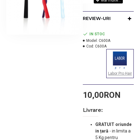
Culoare perie: la alegere:
rosu, negru, mov,
REVIEW-URI
albastru.
Cantitate:
IN STOC
1 buc.
Model:
C600A
Cod:
C600A
Labor Pro Hair
10,00RON
Livrare:
GRATUIT oriunde
in țară
-
in limita a
5 Kg pentru