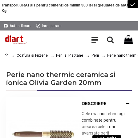
Transport GRATUIT pentru comenzi de minim 300 lei si greutatea de MAXIM 5
Kg !
Autentificare
Inregistrare
Coafura si Frizerie
Perii si Piaptane
Perii
Perie nano thermi
Perie nano thermic ceramica si
ionica Olivia Garden 20mm
DESCRIERE
Cele mai noi tehnologii
combinate pentru
crearea celei mai
avansate perii