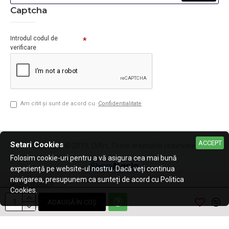
Captcha
Introdul codul de
verificare
Am citit şi sunt de acord cu
Confidentialitate
ACCEPT
Setari Cookies
Copyright © 2019, DiArt, Toate drepturile rezervate.
Folosim cookie-uri pentru a vă asigura cea mai bună
experiență pe website-ul nostru. Dacă veți continua
navigarea, presupunem ca sunteți de acord cu Politica
Cookies.
ADAUGĂ ÎN COŞ