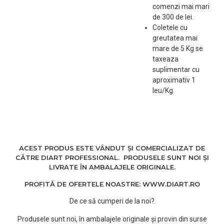
comenzi mai mari
forma speciala ondulata,
de 300 de lei.
le face si mai rezistente
Coletele cu
la caldura.
greutatea mai
Design unic al acelor –
mare de 5 Kg se
varful acelor sunt
taxeaza
rotunjite si slefuite pentru
suplimentar cu
a fi delicate cu parul si
aproximativ 1
scalpul dumneavostra.
leu/Kg.
Cilindru nou turbo – orificii
extra mari, flux de aer
mai mare, reduce timpul
de uscare, modelare mai
rapida.
Maner ergonomic pentru
ACEST PRODUS ESTE VÂNDUT ȘI COMERCIALIZAT DE
confort mai bun.
CĂTRE DIART PROFESSIONAL. PRODUSELE SUNT NOI ȘI
LIVRATE ÎN AMBALAJELE ORIGINALE.
PROFITĂ DE OFERTELE NOASTRE: WWW.DIART.RO
De ce să cumperi de la noi?
Produsele sunt noi, în ambalajele originale și provin din surse