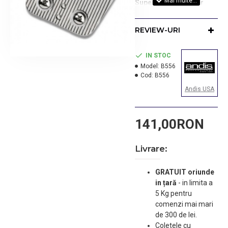
Superliner si T-Liner
(B551 si B552).
REVIEW-URI
IN STOC
Model:
B556
Cod:
B556
Andis USA
141,00RON
Livrare:
GRATUIT oriunde
in țară
-
in limita a
5 Kg pentru
comenzi mai mari
de 300 de lei.
Coletele cu