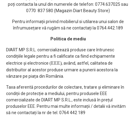
poți contacta la unul din numerele de telefon: 0774.637025 sau
0770 837 580 (Magazin Diart Beauty Store)
Pentru informații privind mobilierul si utilarea unui salon de
înfrumusețare vă rugăm să ne contactați la 0764.442.189
Politica de mediu
DIART MP S.R.L. comercializează produse care întrunesc
condițiile legale pentru a fi calificate ca fiind echipamente
(EEE)
electrice și electronice
, având, astfel, calitatea de
distribuitor al acestor produse urmare a punerii acestora la
vânzare pe piața din România.
Taxa aferentă procedurilor de colectare, tratare și eliminare în
condiții de protecție a mediului, pentru produsele EEE
comercializate de DIART MP S.R.L., este inclusă în prețul
produselor EEE. Pentru mai multe informații / detalii vă invităm
să ne contactați la nr de tel. 0764 442 189