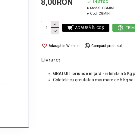
8,00RON
IN STOC
Model:
CGMINI
Cod:
CGMINI
ADAUGĂ ÎN COŞ
TRIM
Adaugă in Wishlist
Compară produsul
Livrare:
GRATUIT oriunde in țară
-
in limita a 5 Kg
Coletele cu greutatea mai mare de 5 Kg se 