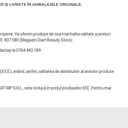
 ȘI LIVRATE ÎN AMBALAJELE ORIGINALE.
ropene. Va oferim produse de cea mai înalta calitate și prețuri
770 837 580 (Magazin Diart Beauty Store)
tactați la 0764.442.189
(EEE)
, având, astfel, calitatea de distribuitor al acestor produse
ART MP S.R.L., este inclusă în prețul produselor EEE. Pentru mai