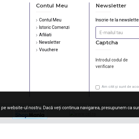
Contul Meu
Newsletter
Contul Meu
Inscrie-te la newsletter
Istoric Comenzi
Afiliati
Captcha
Newsletter
Vouchere
Introdul codul de
verificare
Am citit şi sunt de ac
 pe website-ul nostru. Dacă veți continua navigarea, presupunem ca sunt