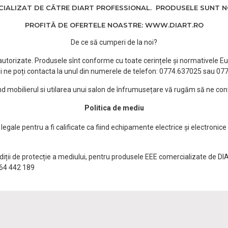
ALIZAT DE CĂTRE DIART PROFESSIONAL. PRODUSELE SUNT NOI
PROFITĂ DE OFERTELE NOASTRE: WWW.DIART.RO
De ce să cumperi de la noi?
e autorizate. Produsele sînt conforme cu toate cerințele și normativele Eu
i ne poți contacta la unul din numerele de telefon: 0774.637025 sau 0
ind mobilierul si utilarea unui salon de înfrumusețare vă rugăm să ne con
Politica de mediu
egale pentru a fi calificate ca fiind echipamente electrice și electronice
ndiții de protecție a mediului, pentru produsele EEE comercializate de DI
0764 442 189