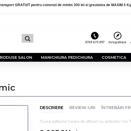
ransport GRATUIT pentru comenzi de minim 300 lei si greutatea de MAXIM 5 Kg
0769 673 097
Inregistrare
PRODUSE SALON
MANICHIURA PEDICHIURA
COSMETICA
 mic
DESCRIERE
REVIEW-URI
ÎNTREBĂRI F
Ceara galbena (ceara de albine) cu aplicator mic 10