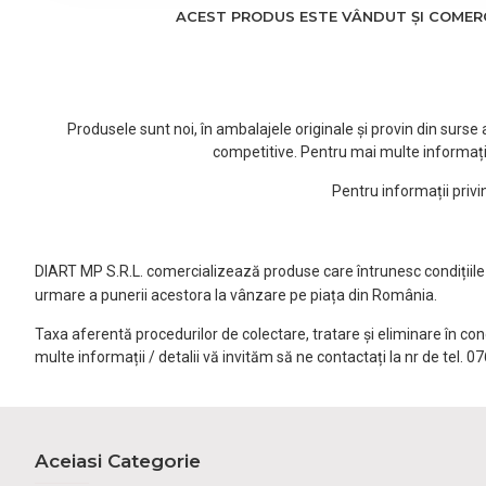
ACEST PRODUS ESTE VÂNDUT ȘI COMERCI
Produsele sunt noi, în ambalajele originale și provin din surs
competitive. Pentru mai multe informați
Pentru informații priv
DIART MP S.R.L. comercializează produse care întrunesc condițiile l
urmare a punerii acestora la vânzare pe piața din România.
Taxa aferentă procedurilor de colectare, tratare și eliminare în co
multe informații / detalii vă invităm să ne contactați la nr de tel. 
Aceiasi Categorie