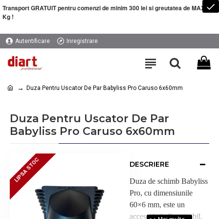
Transport GRATUIT pentru comenzi de minim 300 lei si greutatea de MAXIM 5
Kg !
Autentificare
Inregistrare
Duza Pentru Uscator De Par Babyliss Pro Caruso 6x60mm
Duza Pentru Uscator De Par
Babyliss Pro Caruso 6x60mm
LIPSA STOC
LIPSA STOC
DESCRIERE
Duza de schimb Babyliss
Pro, cu dimensiunile
60×6 mm, este un
accesoriu indispensabil,