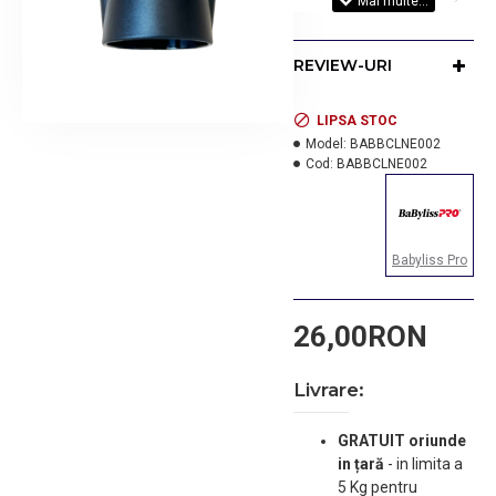
care te ajută să obţii o
uscare mai rapidă, un
REVIEW-URI
volum mai mare şi o
coafură perfect conturată,
LIPSA STOC
exact așa cum ți-o doreşti.
Model:
BABBCLNE002
Cod:
BABBCLNE002
Compatibila cu uscatorul
de par Babyliss Pro
Caruso.
Babyliss Pro
26,00RON
Livrare:
GRATUIT oriunde
in țară
-
in limita a
5 Kg pentru