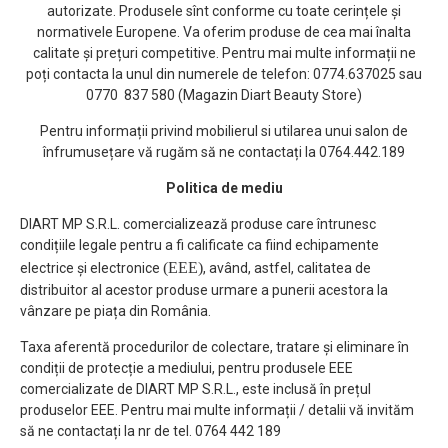
autorizate. Produsele sînt conforme cu toate cerințele și
normativele Europene. Va oferim produse de cea mai înalta
calitate și prețuri competitive. Pentru mai multe informații ne
poți contacta la unul din numerele de telefon: 0774.637025 sau
0770 837 580 (Magazin Diart Beauty Store)
Pentru informații privind mobilierul si utilarea unui salon de
înfrumusețare vă rugăm să ne contactați la 0764.442.189
Politica de mediu
DIART MP S.R.L. comercializează produse care întrunesc
condițiile legale pentru a fi calificate ca fiind echipamente
(EEE)
electrice și electronice
, având, astfel, calitatea de
distribuitor al acestor produse urmare a punerii acestora la
vânzare pe piața din România.
Taxa aferentă procedurilor de colectare, tratare și eliminare în
condiții de protecție a mediului, pentru produsele EEE
comercializate de DIART MP S.R.L., este inclusă în prețul
produselor EEE. Pentru mai multe informații / detalii vă invităm
să ne contactați la nr de tel. 0764 442 189