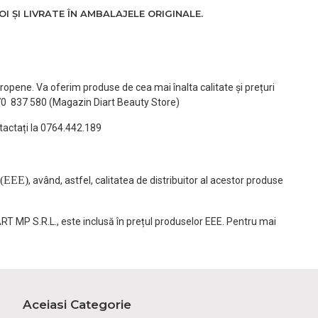
 ȘI LIVRATE ÎN AMBALAJELE ORIGINALE.
ropene. Va oferim produse de cea mai înalta calitate și prețuri
770 837 580 (Magazin Diart Beauty Store)
tactați la 0764.442.189
(EEE)
, având, astfel, calitatea de distribuitor al acestor produse
ART MP S.R.L., este inclusă în prețul produselor EEE. Pentru mai
Aceiasi Categorie