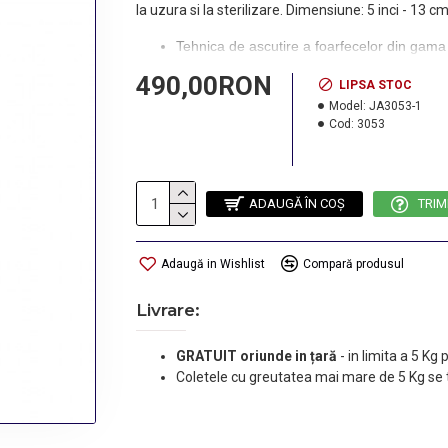
la uzura si la sterilizare. Dimensiune: 5 inci - 1
Tehnica de ascutire a foarfecelor din gama W
temperaturi foarte ridicate ca apoi sa fie ra
490,00RON
LIPSA STOC
Sistem de culisare si insurubare VARIO pent
Model:
JA3053-1
usor datorita sistemului VARIO, tot ce va 
Cod:
3053
Lame clasice cu muchie plata si varfuri in ungh
ADAUGĂ ÎN COŞ
TRIM
Adaugă in Wishlist
Compară produsul
Livrare:
GRATUIT oriunde in țară
-
in limita a 5 Kg
Coletele cu greutatea mai mare de 5 Kg se 