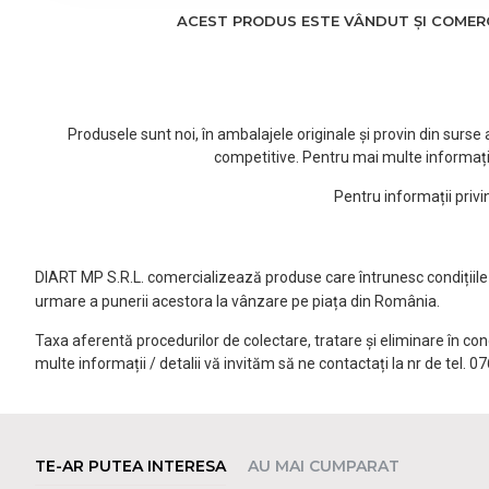
ACEST PRODUS ESTE VÂNDUT ȘI COMERCI
Produsele sunt noi, în ambalajele originale și provin din surs
competitive. Pentru mai multe informați
Pentru informații priv
DIART MP S.R.L. comercializează produse care întrunesc condițiile l
urmare a punerii acestora la vânzare pe piața din România.
Taxa aferentă procedurilor de colectare, tratare și eliminare în co
multe informații / detalii vă invităm să ne contactați la nr de tel. 
TE-AR PUTEA INTERESA
AU MAI CUMPARAT