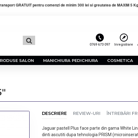
ransport GRATUIT pentru comenzi de minim 300 lei si greutatea de MAXIM 5 Kg
0769 673 097
Inregistrare
PRODUSE SALON
MANICHIURA PEDICHIURA
COSMETICA
5"
DESCRIERE
REVIEW-URI
ÎNTREBĂRI F
Jaguar pastell Plus face parte din gama White Line
dinti ascutiti dupa tehnologia PRISM (microinseratii