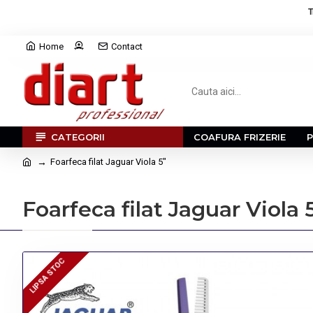
T
Home
Contact
CATEGORII
COAFURA FRIZERIE
Foarfeca filat Jaguar Viola 5"
Foarfeca filat Jaguar Viola 
LIPSA STOC
LIPSA STOC