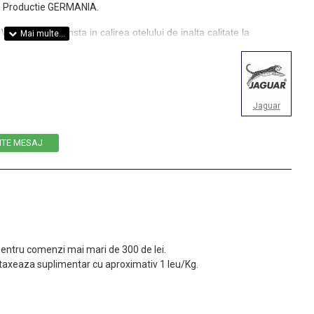
3 cm Productie GERMANIA.
HITE Line consta in calirea otelului de inalta calitate la
cit si tratat la rece la temperaturi de pana la -80 de grade celsius.
ru taiere usoara si precisa. Ajustarea surubului se face foarte
trebuie este o moneda.
i pentru o auto-ascutire perfecta. Este perfecta pentru tehnica slice.
Jaguar
ITE MESAJ
 pentru comenzi mai mari de 300 de lei.
taxeaza suplimentar cu aproximativ 1 leu/Kg.