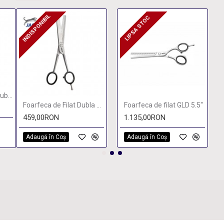
INDISPONIBIL
LIPSA STOC
INDISPONIBIL
LIPSA STOC
Foarfeca de Filat Dubla Satin
Foarfeca de Filat Dubla Satin
Foarfeca de filat GLD 5.5''
459,00RON
1.135,00RON
Adaugă în Coş
Adaugă în Coş