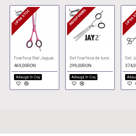
INDISPONIBIL
LIPSA STOC
LIPSA 
INDISPONIBIL
LIPSA STOC
LIPSA
Foarfeca filat Jaguar Candy 5"
Set foarfeca de tuns si filat JAY2
469,00RON
299,00RON
374,
Adaugă în Coş
Adaugă în Coş
Adau