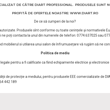
ALIZAT DE CĂTRE DIART PROFESSIONAL. PRODUSELE SUNT NOI
PROFITĂ DE OFERTELE NOASTRE: WWW.DIART.RO
De ce să cumperi de la noi?
e autorizate. Produsele sînt conforme cu toate cerințele și normativele Eu
i ne poți contacta la unul din numerele de telefon: 0774.637025 sau 0
ind mobilierul si utilarea unui salon de înfrumusețare vă rugăm să ne con
Politica de mediu
egale pentru a fi calificate ca fiind echipamente electrice și electronice
ndiții de protecție a mediului, pentru produsele EEE comercializate de DI
0764 442 189