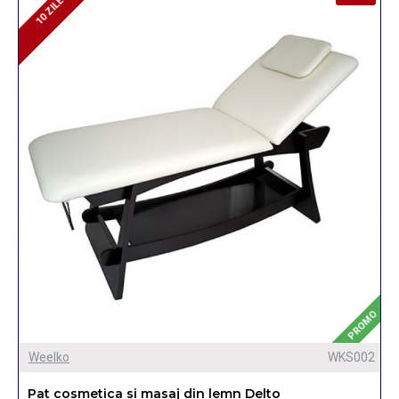
10 ZILE
10 ZILE
PROMO
Weelko
WKS002
Pat cosmetica si masaj din lemn Delto