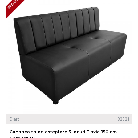
PRE-COMANDA
Diart
32521
Canapea salon asteptare 3 locuri Flavia 150 cm