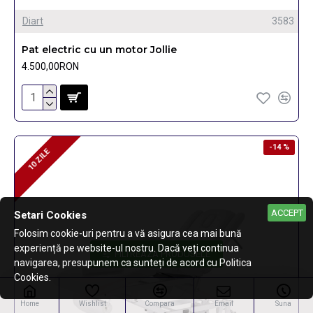
Diart
3583
Pat electric cu un motor Jollie
4.500,00RON
-14 %
10 ZILE
10 ZILE
ACCEPT
Setari Cookies
Folosim cookie-uri pentru a vă asigura cea mai bună
experiență pe website-ul nostru. Dacă veți continua
FILTREAZA PRODUSELE
navigarea, presupunem ca sunteți de acord cu Politica
Cookies.
Home
Wishlist
Compara
Email
Suna