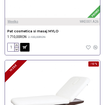
PROMO
Weelko
WKE001.A26
Pat cosmetica si masaj MYLO
1.710,00RON
2.100,00RON
-12 %
10 ZILE
10 ZILE