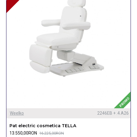
PROMO
Weelko
2246EB + .4.A26
Pat electric cosmetica TELLA
13.550,00RON
16.225,00RON