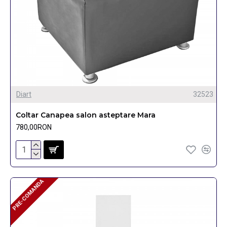
Diart
32523
Coltar Canapea salon asteptare Mara
780,00RON
PRE-COMANDA
PRE-COMANDA