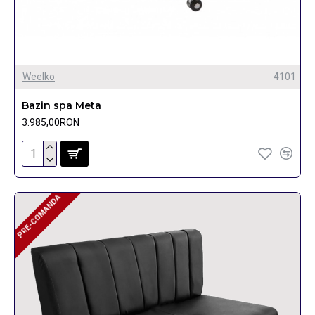
Weelko
4101
Bazin spa Meta
3.985,00RON
PRE-COMANDA
PRE-COMANDA