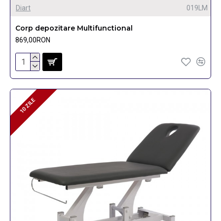
Diart
019LM
Corp depozitare Multifunctional
869,00RON
10 ZILE
10 ZILE