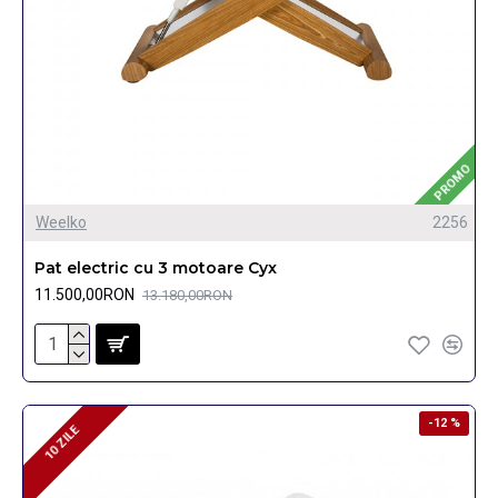
PROMO
Weelko
2256
Pat electric cu 3 motoare Cyx
11.500,00RON
13.180,00RON
-12 %
10 ZILE
10 ZILE