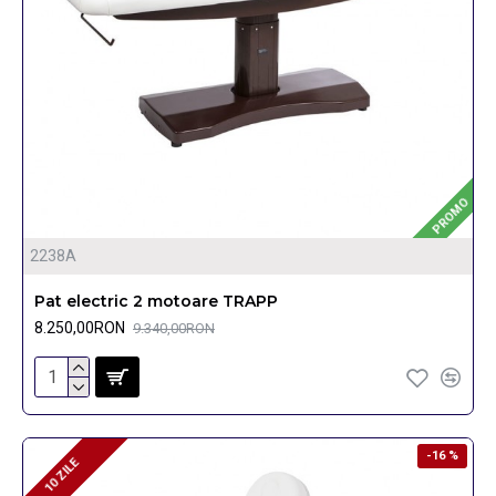
PROMO
2238A
Pat electric 2 motoare TRAPP
8.250,00RON
9.340,00RON
-16 %
10 ZILE
10 ZILE