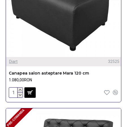
Diart
32525
Canapea salon asteptare Mara 120 cm
1.080,00RON
PRE-COMANDA
PRE-COMANDA