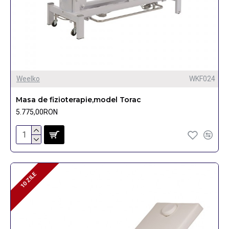
Weelko
WKF024
Masa de fizioterapie,model Torac
5.775,00RON
10 ZILE
10 ZILE