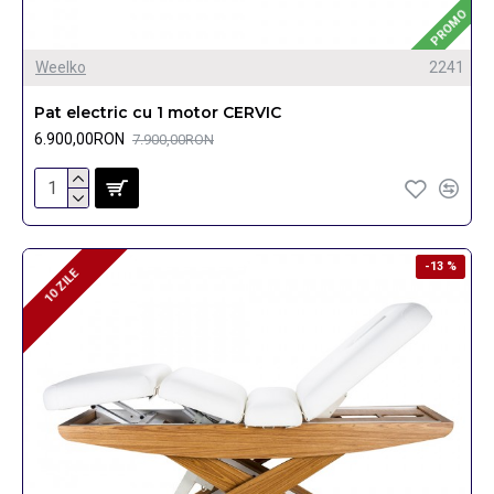
PROMO
Weelko
2241
Pat electric cu 1 motor CERVIC
6.900,00RON
7.900,00RON
-13 %
10 ZILE
10 ZILE