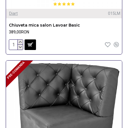
Diart
015LM
Chiuveta mica salon Lavoar Basic
389,00RON
PRE-COMANDA
PRE-COMANDA