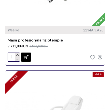
PROMO
Weelko
2234A.3.A26
Masa profesionala fizioterapie
7.713,00RON
8.570,00RON
-10 %
10 ZILE
10 ZILE