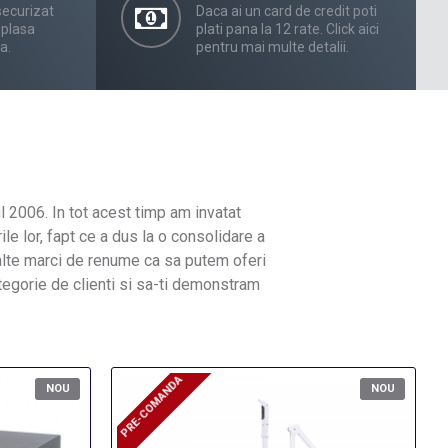
securizat
Daca ai un card de credit poti
 plasa
plati pana la 12 rate. Click aici
a.
pentru mai multe detalii.
l 2006. In tot acest timp am invatat
le lor, fapt ce a dus la o consolidare a
alte marci de renume ca sa putem oferi
ategorie de clienti si sa-ti demonstram
PRE-COMANDA
PRE-COMANDA
NOU
NOU