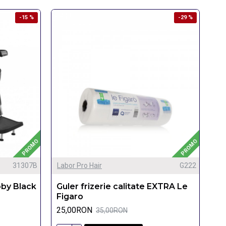
-15 %
-29 %
PROMO
PROMO
31307B
Labor Pro Hair
G222
oby Black
Guler frizerie calitate EXTRA Le
Figaro
25,00RON
35,00RON