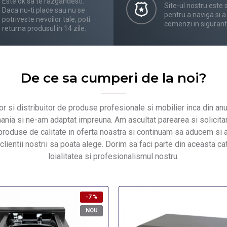
Este ok sa te razgandesti.
Site-ul nostru este 
Daca nu-ti place sau nu se
pentru a naviga si a
potriveste nevoilor tale, poti
comenzi in sigurant
returna produsul in 14 zile.
De ce sa cumperi de la noi?
r si distribuitor de produse profesionale si mobilier inca din anu
mania si ne-am adaptat impreuna. Am ascultat parearea si solicitari
 produse de calitate in oferta noastra si continuam sa aducem si 
lientii nostrii sa poata alege. Dorim sa faci parte din aceasta c
loialitatea si profesionalismul nostru.
-7 %
NOU