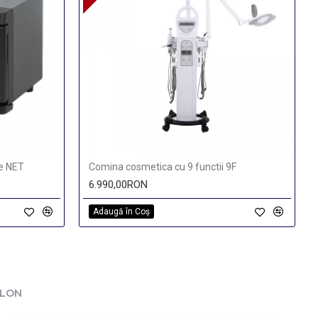
pe NET
Comina cosmetica cu 9 functii 9F
6.990,00RON
Adaugă în Coş
ALON