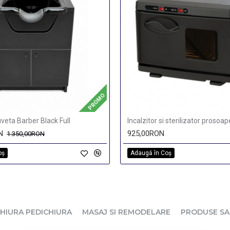
PROMO
veta Barber Black Full
Incalzitor si sterilizator prosoa
N
925,00RON
1.350,00RON
oş
Adaugă în Coş
HIURA PEDICHIURA
MASAJ SI REMODELARE
PRODUSE S