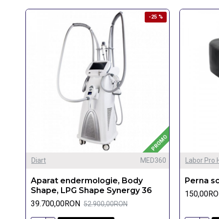
-25 %
PROMO
Diart
MED360
Labor Pro 
Aparat endermologie, Body
Perna sc
Shape, LPG Shape Synergy 36
150,00R
39.700,00RON
52.900,00RON