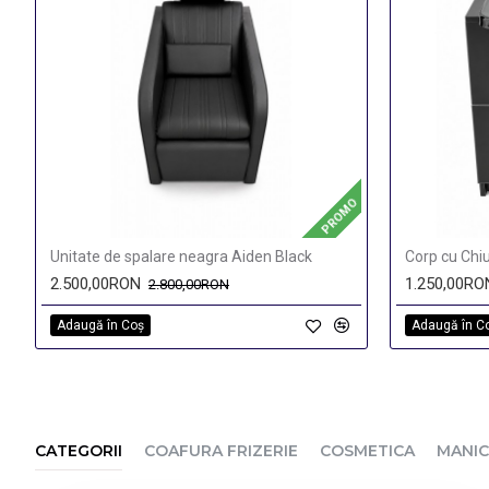
PROMO
Unitate de spalare neagra Aiden Black
Corp cu Chiu
2.500,00RON
1.250,00RO
2.800,00RON
Adaugă în Coş
Adaugă în C
CATEGORII
COAFURA FRIZERIE
COSMETICA
MANIC