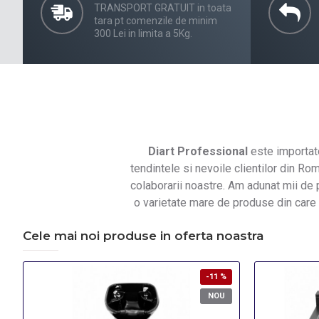
TRANSPORT GRATUIT in toata
tara pt comenzile de minim
300 Lei in limita a 5Kg.
Diart Professional
este importato
tendintele si nevoile clientilor din Ro
colaborarii noastre. Am adunat mii de
o varietate mare de produse din care c
Cele mai noi produse in oferta noastra
-11 %
NOU