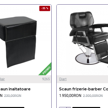
-35 %
PROMO
Hair
9265
Diart
aun inaltatoare
Scaun frizerie-barber C
ON
1.950,00RON
230,00RON
2.300,00RON