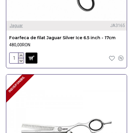
Jaguar
JA3165
Foarfeca de filat Jaguar Silver Ice 6.5 inch - 17cm
480,00RON
INDISPONIBIL
INDISPONIBIL