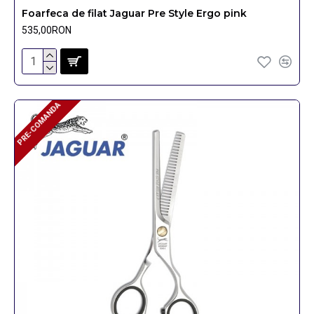
Foarfeca de filat Jaguar Pre Style Ergo pink
535,00RON
PRE-COMANDA
PRE-COMANDA