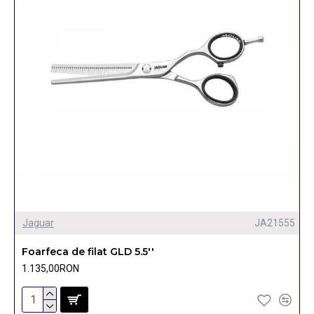
Jaguar
JA21555
Foarfeca de filat GLD 5.5''
1.135,00RON