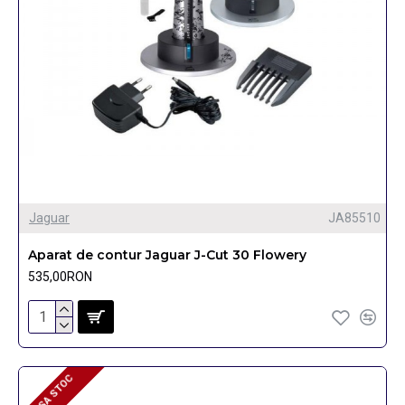
Jaguar
JA85510
Aparat de contur Jaguar J-Cut 30 Flowery
535,00RON
LIPSA STOC
LIPSA STOC