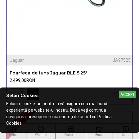
Jaguar
JA97525
Foarfeca de tuns Jaguar BLE 5.25"
2.499,00RON
ACCEPT
Setari Cookies
Folosim cookie-uri pentru a vă asigura cea mai bună
experiență pe website-ul nostru. Dacă veți continua
LIPSA STOC
navigarea, presupunem ca sunteți de acord cu Politica
LIPSA STOC
Cookies.
Home
Wishlist
Compara
Email
Suna