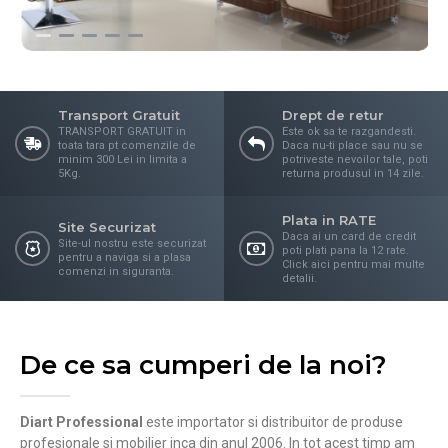
Transport Gratuit
Drept de retur
TRANSPORT GRATUIT in
Este ok sa te razgandesti.
toata tara pt comenzile de
Daca nu-ti place sau nu se
minim 300 Lei in limita a
potriveste nevoilor tale, poti
5Kg.
returna produsul in 14 zile.
Plata in RATE
Site Securizat
Daca ai un card de credit
Site-ul nostru este securizat
poti plati pana la 12 rate.
pentru a naviga si a plasa
Click aici pentru mai multe
comenzi in siguranta.
detalii.
De ce sa cumperi de la noi?
Diart Professional
este importator si distribuitor de produse
profesionale si mobilier inca din anul 2006. In tot acest timp am