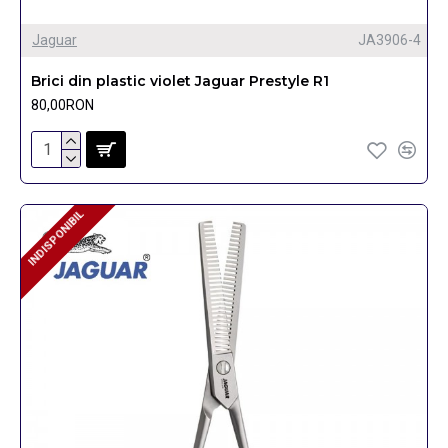
Jaguar
JA3906-4
Brici din plastic violet Jaguar Prestyle R1
80,00RON
INDISPONIBIL
INDISPONIBIL