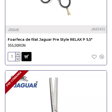
Jaguar
JA83455
Foarfeca de filat Jaguar Pre Style RELAX P 5,5"
355,00RON
PRE-COMANDA
PRE-COMANDA