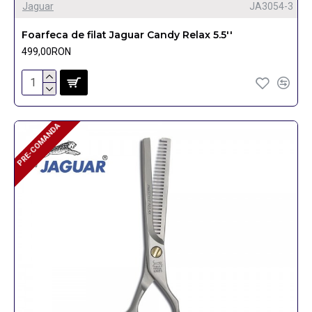
Jaguar
JA3054-3
Foarfeca de filat Jaguar Candy Relax 5.5''
499,00RON
PRE-COMANDA
PRE-COMANDA