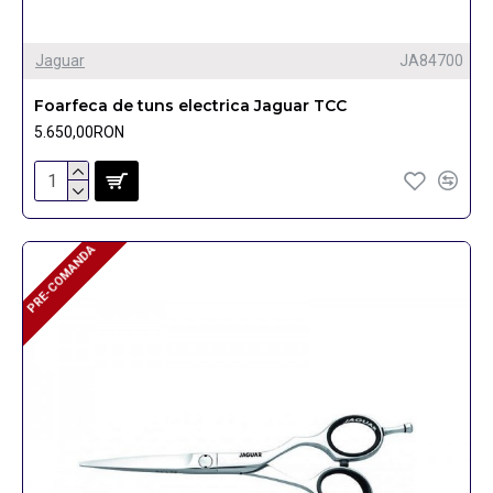
Jaguar
JA84700
Foarfeca de tuns electrica Jaguar TCC
5.650,00RON
PRE-COMANDA
PRE-COMANDA