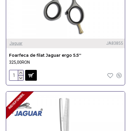
Jaguar
JA83855
Foarfeca de filat Jaguar ergo 5.5''
325,00RON
INDISPONIBIL
INDISPONIBIL