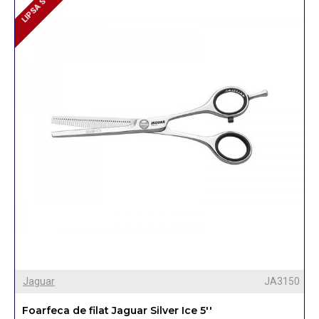
LIPSA STOC
LIPSA STOC
Jaguar
JA3150
Foarfeca de filat Jaguar Silver Ice 5''