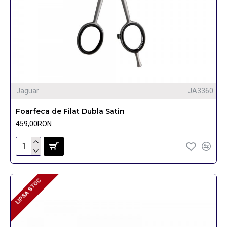
Jaguar
JA3360
Foarfeca de Filat Dubla Satin
459,00RON
LIPSA STOC
LIPSA STOC