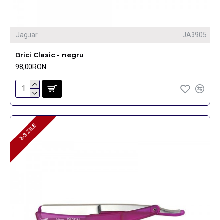
Jaguar
JA3905
Brici Clasic - negru
98,00RON
2-3 ZILE
2-3 ZILE