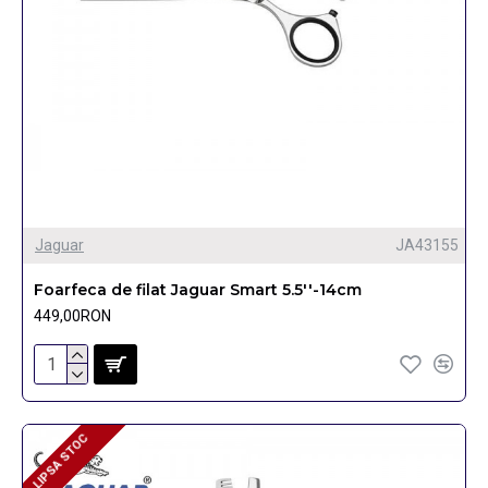
Jaguar
JA43155
Foarfeca de filat Jaguar Smart 5.5''-14cm
449,00RON
LIPSA STOC
LIPSA STOC