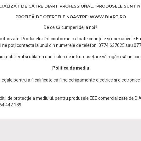
ALIZAT DE CĂTRE DIART PROFESSIONAL. PRODUSELE SUNT NOI
PROFITĂ DE OFERTELE NOASTRE: WWW.DIART.RO
De ce să cumperi de la noi?
e autorizate. Produsele sînt conforme cu toate cerințele și normativele Eu
i ne poți contacta la unul din numerele de telefon: 0774.637025 sau 0
ind mobilierul si utilarea unui salon de înfrumusețare vă rugăm să ne con
Politica de mediu
egale pentru a fi calificate ca fiind echipamente electrice și electronice
ndiții de protecție a mediului, pentru produsele EEE comercializate de DI
0764 442 189