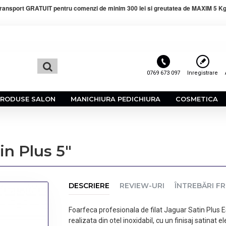
ransport GRATUIT pentru comenzi de minim 300 lei si greutatea de MAXIM 5 Kg
0769 673 097
Inregistrare
PRODUSE SALON
MANICHIURA PEDICHIURA
COSMETICA
in Plus 5"
DESCRIERE
REVIEW-URI
ÎNTREBĂRI F
Foarfeca profesionala de filat Jaguar Satin Plus ES
realizata din otel inoxidabil, cu un finisaj satinat e