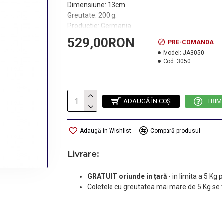
Dimensiune: 13cm.
Greutate: 200 g.
Productie: Germania
529,00RON
PRE-COMANDA
Model:
JA3050
Cod:
3050
ADAUGĂ ÎN COŞ
TRIM
Adaugă in Wishlist
Compară produsul
Livrare:
GRATUIT oriunde in țară
-
in limita a 5 Kg
Coletele cu greutatea mai mare de 5 Kg se 