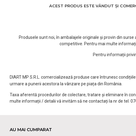
ACEST PRODUS ESTE VÂNDUT ȘI COMERCI
Produsele sunt noi, în ambalajele originale și provin din surs
competitive. Pentru mai multe informați
Pentru informații priv
DIART MP S.R.L. comercializează produse care întrunesc condițiile l
urmare a punerii acestora la vânzare pe piața din România.
Taxa aferentă procedurilor de colectare, tratare și eliminare în co
multe informații / detalii vă invităm să ne contactați la nr de tel. 
AU MAI CUMPARAT