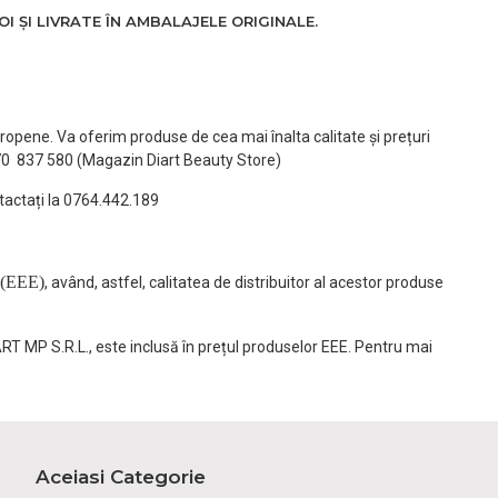
 ȘI LIVRATE ÎN AMBALAJELE ORIGINALE.
ropene. Va oferim produse de cea mai înalta calitate și prețuri
770 837 580 (Magazin Diart Beauty Store)
tactați la 0764.442.189
(EEE)
, având, astfel, calitatea de distribuitor al acestor produse
ART MP S.R.L., este inclusă în prețul produselor EEE. Pentru mai
Aceiasi Categorie