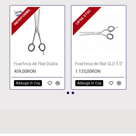
INDISPONIBIL
LIPSA STOC
INDISPONIBIL
LIPSA STOC
Foarfeca de Filat Dubla Satin
Foarfeca de filat GLD 5.5''
459,00RON
1.135,00RON
Adaugă în Coş
Adaugă în Coş