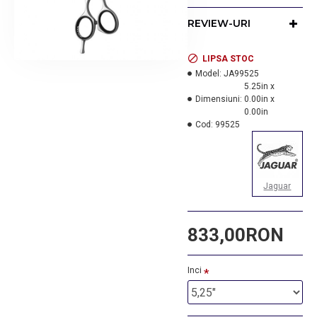
cu manerul OFF-Set
pentru a lucra confortabil
REVIEW-URI
si relaxat, fara a solicita
muschii umerilor si a
gatului.
LIPSA STOC
Model:
JA99525
Productie Germania.
5.25in x
Dimensiuni:
0.00in x
0.00in
Cod:
99525
Jaguar
833,00RON
Inci