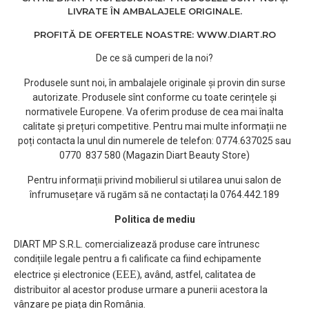
LIVRATE ÎN AMBALAJELE ORIGINALE.
PROFITĂ DE OFERTELE NOASTRE: WWW.DIART.RO
De ce să cumperi de la noi?
Produsele sunt noi, în ambalajele originale și provin din surse
autorizate. Produsele sînt conforme cu toate cerințele și
normativele Europene. Va oferim produse de cea mai înalta
calitate și prețuri competitive. Pentru mai multe informații ne
poți contacta la unul din numerele de telefon: 0774.637025 sau
0770 837 580 (Magazin Diart Beauty Store)
Pentru informații privind mobilierul si utilarea unui salon de
înfrumusețare vă rugăm să ne contactați la 0764.442.189
Politica de mediu
DIART MP S.R.L. comercializează produse care întrunesc
condițiile legale pentru a fi calificate ca fiind echipamente
(EEE)
electrice și electronice
, având, astfel, calitatea de
distribuitor al acestor produse urmare a punerii acestora la
vânzare pe piața din România.