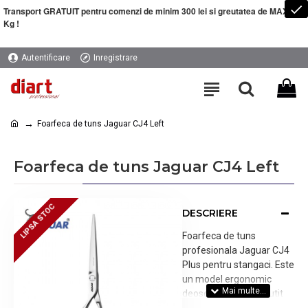
Transport GRATUIT pentru comenzi de minim 300 lei si greutatea de MAXIM 5
Kg !
Autentificare
Inregistrare
Foarfeca de tuns Jaguar CJ4 Left
Foarfeca de tuns Jaguar CJ4 Left
LIPSA STOC
LIPSA STOC
DESCRIERE
Foarfeca de tuns
profesionala Jaguar CJ4
Plus pentru stangaci. Este
un model ergonomic
deosebit, foarte ascutit