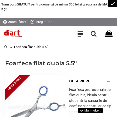
Transport GRATUIT pentru comenzi de minim 300 lei si greutatea de MAXIM 5
Kg !
Autentificare
Inregistrare
Foarfeca filat dubla 5.5''
Foarfeca filat dubla 5.5''
LIPSA STOC
LIPSA STOC
DESCRIERE
Foarfeca profesionala de
filat dubla, ideala pentru
studentii la cursurile de
coafura si pentru orice tip
de coafura ultra-