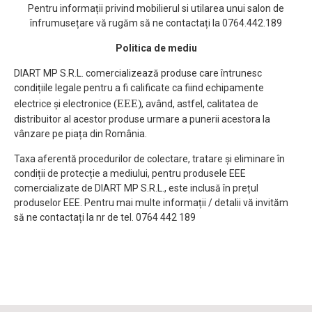
Pentru informații privind mobilierul si utilarea unui salon de
înfrumusețare vă rugăm să ne contactați la 0764.442.189
Politica de mediu
DIART MP S.R.L. comercializează produse care întrunesc
condițiile legale pentru a fi calificate ca fiind echipamente
(EEE)
electrice și electronice
, având, astfel, calitatea de
distribuitor al acestor produse urmare a punerii acestora la
vânzare pe piața din România.
Taxa aferentă procedurilor de colectare, tratare și eliminare în
condiții de protecție a mediului, pentru produsele EEE
comercializate de DIART MP S.R.L., este inclusă în prețul
produselor EEE. Pentru mai multe informații / detalii vă invităm
să ne contactați la nr de tel. 0764 442 189