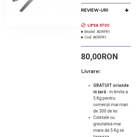
moderna. Este din otel
inoxidabil foarte
REVIEW-URI
rezistent, prevazuta cu
26 de dinti, creaza efectul
de volum. Dimensiuni:
LIPSA STOC
5.5'' = 14cm.
Model:
ADRFR1
Cod:
ADRFR1
80,00RON
Livrare:
GRATUIT oriunde
in țară
-
in limita a
5 Kg pentru
comenzi mai mari
de 300 de lei.
Coletele cu
greutatea mai
mare de 5 Kg se
taxeaza