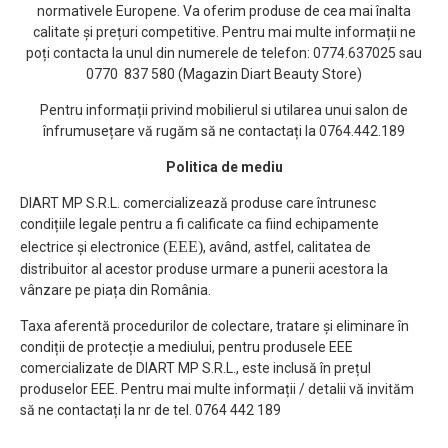
normativele Europene. Va oferim produse de cea mai înalta
calitate și prețuri competitive. Pentru mai multe informații ne
poți contacta la unul din numerele de telefon: 0774.637025 sau
0770 837 580 (Magazin Diart Beauty Store)
Pentru informații privind mobilierul si utilarea unui salon de
înfrumusețare vă rugăm să ne contactați la 0764.442.189
Politica de mediu
DIART MP S.R.L. comercializează produse care întrunesc
condițiile legale pentru a fi calificate ca fiind echipamente
(EEE)
electrice și electronice
, având, astfel, calitatea de
distribuitor al acestor produse urmare a punerii acestora la
vânzare pe piața din România.
Taxa aferentă procedurilor de colectare, tratare și eliminare în
condiții de protecție a mediului, pentru produsele EEE
comercializate de DIART MP S.R.L., este inclusă în prețul
produselor EEE. Pentru mai multe informații / detalii vă invităm
să ne contactați la nr de tel. 0764 442 189