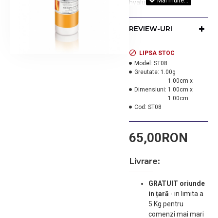
hyaluronic ajuta la
refacerea tesuturilor.
Trateaza in mod eficient
REVIEW-URI
depozitele de grasime si
elimina celulita.
Este un gel de contact
LIPSA STOC
solubil in apa, de
Model:
ST08
Greutate:
1.00g
vascozitate mare, nu are
1.00cm x
o textura lipicioasa, de
Dimensiuni:
1.00cm x
aceea este usor de
1.00cm
absorbit in piele, are PH
Cod:
ST08
neutru, este
hipoalergenic.
65,00RON
Nu contine parfum,
coloranti si parabeni.
Cantitate: 500g.
Livrare:
GRATUIT oriunde
in țară
-
in limita a
5 Kg pentru
comenzi mai mari