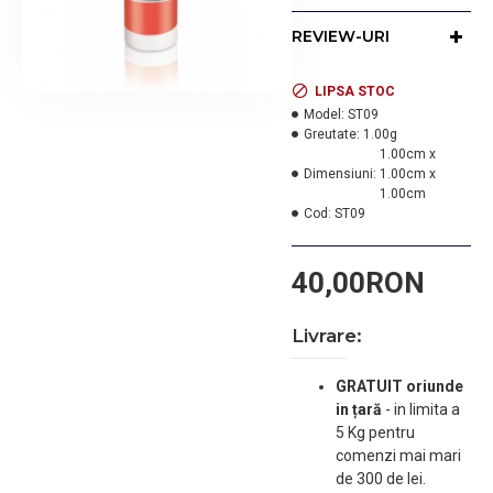
tratamentele
anticelulitice, pentru
REVIEW-URI
fermitatea si tonifierea
tesuturilor pielii, in special
persoanelor cu varice sau
LIPSA STOC
fragilitate capilara.
Model:
ST09
Greutate:
1.00g
Mentolul si camforul au
1.00cm x
efect de racire, ajuta la
Dimensiuni:
1.00cm x
relaxarea muschilor,
1.00cm
imbunatatesc
Cod:
ST09
elasticitatea pielii;
Extractul de castane si
40,00RON
componentele active ale
uleiurilor esentiale de
lamaie si menta ajuta la
Livrare:
refacerea capilarelor,
accelereaza
GRATUIT oriunde
microcirculatia si elimina
in țară
-
in limita a
apa si toxinele din
5 Kg pentru
tesuturi.
comenzi mai mari
Nu contine parabeni,
de 300 de lei.
parfum si coloranti.