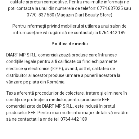
calitate și prețuri competitive. Pentru mai multe informații ne
poți contacta la unul din numerele de telefon: 0774.637025 sau
0770 837 580 (Magazin Diart Beauty Store)
Pentru informații privind mobilierul si utilarea unui salon de
înfrumusețare vă rugăm să ne contactați la 0764.442.189
Politica de mediu
DIART MP S.R.L. comercializează produse care întrunesc
condițiile legale pentru a fi calificate ca fiind echipamente
(EEE)
electrice și electronice
, având, astfel, calitatea de
distribuitor al acestor produse urmare a punerii acestora la
vânzare pe piața din România.
Taxa aferentă procedurilor de colectare, tratare și eliminare în
condiții de protecție a mediului, pentru produsele EEE
comercializate de DIART MP S.R.L., este inclusă în prețul
produselor EEE. Pentru mai multe informații / detalii vă invităm
să ne contactați la nr de tel. 0764 442 189