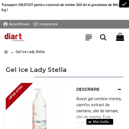
Transport GRATUIT pentru comenzi de minim 300 lei si greutatea de MAXIM 5
Kg !
Autentificare
Inregistrare
Gel Ice Lady Stella
Gel Ice Lady Stella
LIPSA STOC
LIPSA STOC
DESCRIERE
Acest gel contine menta,
camfor, extract de
castane, ulei de lamaie,
ulei de menta. Este
recomandat in