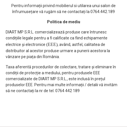
Pentru informații privind mobilierul si utilarea unui salon de
înfrumusețare vă rugăm să ne contactați la 0764.442.189
Politica de mediu
DIART MP S.R.L. comercializează produse care întrunesc
condițiile legale pentru a fi calificate ca fiind echipamente
(EEE)
electrice și electronice
, având, astfel, calitatea de
distribuitor al acestor produse urmare a punerii acestora la
vânzare pe piața din România.
Taxa aferentă procedurilor de colectare, tratare și eliminare în
condiții de protecție a mediului, pentru produsele EEE
comercializate de DIART MP S.R.L., este inclusă în prețul
produselor EEE. Pentru mai multe informații / detalii vă invităm
să ne contactați la nr de tel. 0764 442 189