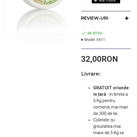
REVIEW-URI
IN STOC
Model:
E611
32,00RON
Livrare:
GRATUIT oriunde
in țară
-
in limita a
5 Kg pentru
comenzi mai mari
de 300 de lei.
Coletele cu
greutatea mai
mare de 5 Kg se