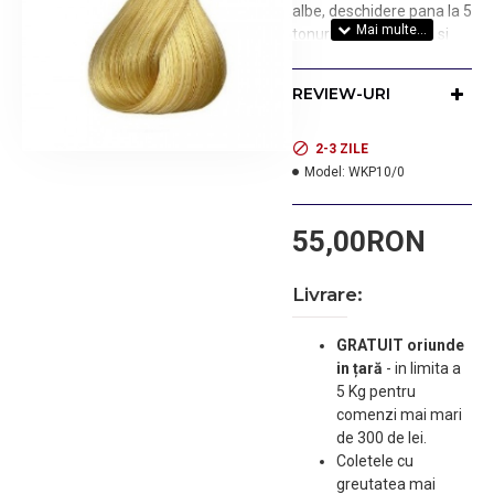
albe, deschidere pana la 5
tonuri. Culori intense si
vibrante, un plus de
stralucire. Pentru uz
REVIEW-URI
profesional. Nuanta:
BLOND PERFECT
LUMINOS DESCHIS 10/0
2-3 ZILE
Model:
WKP10/0
55,00RON
Livrare:
GRATUIT oriunde
in țară
-
in limita a
5 Kg pentru
comenzi mai mari
de 300 de lei.
Coletele cu
greutatea mai