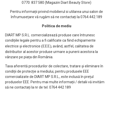
0770 837 580 (Magazin Diart Beauty Store)
Pentru informații privind mobilierul si utilarea unui salon de
înfrumusețare vă rugăm să ne contactați la 0764.442.189
Politica de mediu
DIART MP S.R.L. comercializează produse care întrunesc
condițiile legale pentru a fi calificate ca fiind echipamente
(EEE)
electrice și electronice
, având, astfel, calitatea de
distribuitor al acestor produse urmare a punerii acestora la
vânzare pe piața din România.
Taxa aferentă procedurilor de colectare, tratare și eliminare în
condiții de protecție a mediului, pentru produsele EEE
comercializate de DIART MP S.R.L., este inclusă în prețul
produselor EEE. Pentru mai multe informații / detalii vă invităm
să ne contactați la nr de tel. 0764 442 189