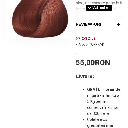
albe, deschidere pana la 5
tonuri. Culori intense si
vibrante, un plus de
stralucire. Pentru uz
REVIEW-URI
profesional. Nuanta:
BLOND MEDIU ARAMIU
CENUSIU 7/41
2-3 ZILE
Model:
WKP7/41
55,00RON
Livrare:
GRATUIT oriunde
in țară
-
in limita a
5 Kg pentru
comenzi mai mari
de 300 de lei.
Coletele cu
greutatea mai