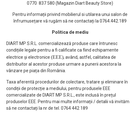
0770 837 580 (Magazin Diart Beauty Store)
Pentru informații privind mobilierul si utilarea unui salon de
înfrumusețare vă rugăm să ne contactați la 0764.442.189
Politica de mediu
DIART MP S.R.L. comercializează produse care întrunesc
condițiile legale pentru a fi calificate ca fiind echipamente
(EEE)
electrice și electronice
, având, astfel, calitatea de
distribuitor al acestor produse urmare a punerii acestora la
vânzare pe piața din România.
Taxa aferentă procedurilor de colectare, tratare și eliminare în
condiții de protecție a mediului, pentru produsele EEE
comercializate de DIART MP S.R.L., este inclusă în prețul
produselor EEE. Pentru mai multe informații / detalii vă invităm
să ne contactați la nr de tel. 0764 442 189