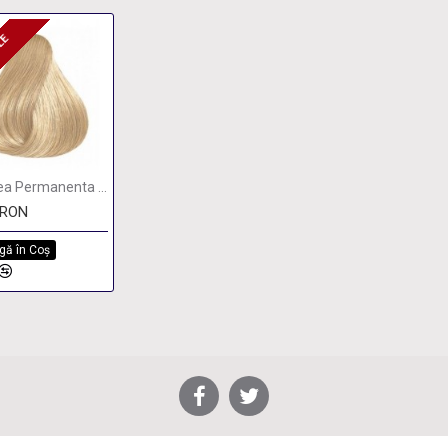
ILE
ZILE
Vopsea Permanenta Wella Koleston Perfect 10/1 BLOND LUMINOS DESCHIS 60ML
0RON
gă în Coş