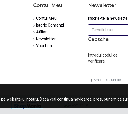
Contul Meu
Newsletter
Contul Meu
Inscrie-te la newsletter
Istoric Comenzi
Afiliati
Captcha
Newsletter
Vouchere
Introdul codul de
verificare
Am citit şi sunt de ac
 pe website-ul nostru. Dacă veți continua navigarea, presupunem ca sunt