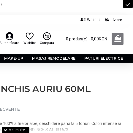
 !
Wishlist
Livrare
0 produs(e) - 0,00RON
Autentificare
Wishlist
Compara
MAKE-UP
MASAJ REMODELARE
PATURI ELECTRICE
 INCHIS AURIU 60ML
RECVENTE
0% a firelor albe, deschidere pana la 5 tonuri. Culori intense si
ional. Nuanta: BLOND INCHIS AURIU 6/3