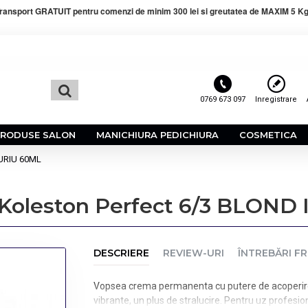
ransport GRATUIT pentru comenzi de minim 300 lei si greutatea de MAXIM 5 Kg
0769 673 097
Inregistrare
PRODUSE SALON
MANICHIURA PEDICHIURA
COSMETICA
AURIU 60ML
Koleston Perfect 6/3 BLOND
DESCRIERE
REVIEW-URI
ÎNTREBĂRI F
Vopsea crema permanenta cu putere de acoperire 10
vibrante, un plus de stralucire. Pentru uz profes