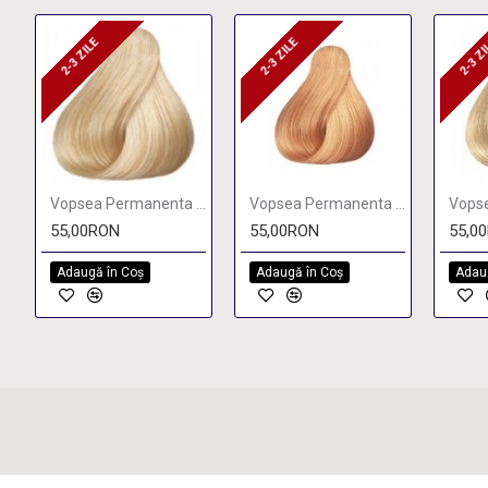
2-3 ZILE
2-3 ZILE
2-3 Z
2-3 ZILE
2-3 ZILE
2-3 
Vopsea Permanenta Wella Koleston Perfect 10/38 BLOND PERFECT FOARTE DESCHIS 60ML
Vopsea Permanenta Wella Koleston Perfect 10/04 BLOND LUMINOS CALD 60ML
55,00RON
55,00RON
55,0
Adaugă în Coş
Adaugă în Coş
Adau