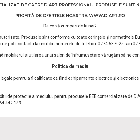
ALIZAT DE CĂTRE DIART PROFESSIONAL. PRODUSELE SUNT NOI
PROFITĂ DE OFERTELE NOASTRE: WWW.DIART.RO
De ce să cumperi de la noi?
e autorizate. Produsele sînt conforme cu toate cerințele și normativele Eu
i ne poți contacta la unul din numerele de telefon: 0774.637025 sau 0
ind mobilierul si utilarea unui salon de înfrumusețare vă rugăm să ne con
Politica de mediu
egale pentru a fi calificate ca fiind echipamente electrice și electronice
ndiții de protecție a mediului, pentru produsele EEE comercializate de DI
0764 442 189