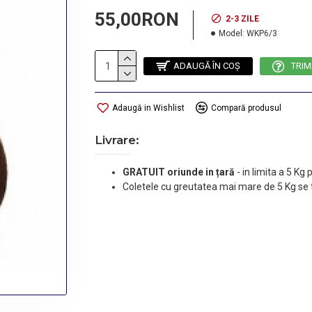
55,00RON
2-3 ZILE
Model:
WKP6/3
ADAUGĂ ÎN COŞ
TRIM
Adaugă in Wishlist
Compară produsul
Livrare:
GRATUIT oriunde in țară
-
in limita a 5 Kg
Coletele cu greutatea mai mare de 5 Kg se 