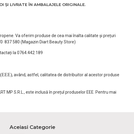
 ȘI LIVRATE ÎN AMBALAJELE ORIGINALE.
ropene. Va oferim produse de cea mai înalta calitate și prețuri
770 837 580 (Magazin Diart Beauty Store)
tactați la 0764.442.189
(EEE)
, având, astfel, calitatea de distribuitor al acestor produse
ART MP S.R.L., este inclusă în prețul produselor EEE. Pentru mai
Aceiasi Categorie