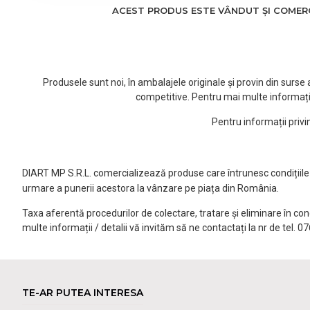
ACEST PRODUS ESTE VÂNDUT ȘI COMERCI
Produsele sunt noi, în ambalajele originale și provin din surs
competitive. Pentru mai multe informați
Pentru informații priv
DIART MP S.R.L. comercializează produse care întrunesc condițiile l
urmare a punerii acestora la vânzare pe piața din România.
Taxa aferentă procedurilor de colectare, tratare și eliminare în co
multe informații / detalii vă invităm să ne contactați la nr de tel. 
TE-AR PUTEA INTERESA