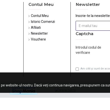
Contul Meu
Newsletter
Contul Meu
Inscrie-te la newsletter
Istoric Comenzi
Afiliati
Captcha
Newsletter
Vouchere
Introdul codul de
verificare
Am citit şi sunt de ac
 pe website-ul nostru. Dacă veți continua navigarea, presupunem ca sunt