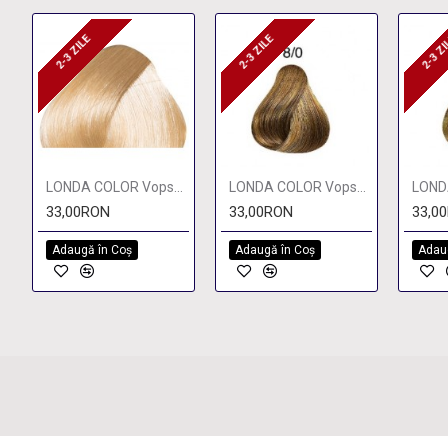
2-3 ZILE
2-3 ZILE
2-3 Z
2-3 ZILE
2-3 ZILE
2-3 
LONDA COLOR Vopsea permanenta 9/, BLOND LUMINOS NATURAL 60 ml
LONDA COLOR Vopsea permanenta 8/0, BLOND DESCHIS 60 ml
33,00RON
33,00RON
33,0
Adaugă în Coş
Adaugă în Coş
Adau