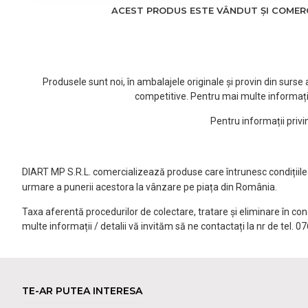
ACEST PRODUS ESTE VÂNDUT ȘI COMERCI
Produsele sunt noi, în ambalajele originale și provin din surs
competitive. Pentru mai multe informați
Pentru informații priv
DIART MP S.R.L. comercializează produse care întrunesc condițiile l
urmare a punerii acestora la vânzare pe piața din România.
Taxa aferentă procedurilor de colectare, tratare și eliminare în co
multe informații / detalii vă invităm să ne contactați la nr de tel. 
TE-AR PUTEA INTERESA