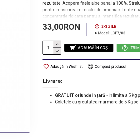
rezultate. Acopera firele albe pana la 100%. Stra
pentru mascarea mirosului de amoniac. Toate nua
concentratie ridicata pentru a intensifica rezultatu
! Vopseaua nu vine insotita de oxidant si manusi d
33,00RON
2-3 ZILE
de procedura dorita puteti alege concentratia potr
Model:
LCP7/03
Purtati manusi adecvate, nu spalati parul. Import
metal.
ADAUGĂ ÎN COŞ
TRIM
Nuanta: BLOND MEDIU NATURAL 7/03
Adaugă in Wishlist
Compară produsul
Livrare:
GRATUIT oriunde in țară
-
in limita a 5 Kg
Coletele cu greutatea mai mare de 5 Kg se 