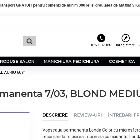
ransport GRATUIT pentru comenzi de minim 300 lei si greutatea de MAXIM 5 Kg
0769 673 097
Inregistrare
PRODUSE SALON
MANICHIURA PEDICHIURA
COSMETICA
L AURIU 60 ml
manenta 7/03, BLOND MEDI
DESCRIERE
REVIEW-URI
ÎNTREBĂRI F
Vopseaua permanenta Londa Color cu microsfere Vi
recomanda folosirea impreuna cu oxidantul Lond