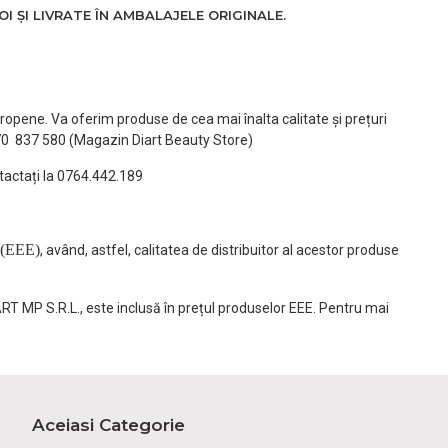
 ȘI LIVRATE ÎN AMBALAJELE ORIGINALE.
ropene. Va oferim produse de cea mai înalta calitate și prețuri
770 837 580 (Magazin Diart Beauty Store)
tactați la 0764.442.189
(EEE)
, având, astfel, calitatea de distribuitor al acestor produse
ART MP S.R.L., este inclusă în prețul produselor EEE. Pentru mai
Aceiasi Categorie