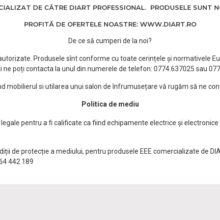
ALIZAT DE CĂTRE DIART PROFESSIONAL. PRODUSELE SUNT NOI
PROFITĂ DE OFERTELE NOASTRE: WWW.DIART.RO
De ce să cumperi de la noi?
e autorizate. Produsele sînt conforme cu toate cerințele și normativele Eu
i ne poți contacta la unul din numerele de telefon: 0774.637025 sau 0
ind mobilierul si utilarea unui salon de înfrumusețare vă rugăm să ne con
Politica de mediu
egale pentru a fi calificate ca fiind echipamente electrice și electronice
ndiții de protecție a mediului, pentru produsele EEE comercializate de DI
0764 442 189