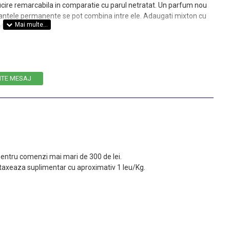
lucire remarcabila in comparatie cu parul netratat. Un parfum nou
ntele permanente se pot combina intre ele. Adaugati mixton cu
l.
e protectie. Acestea se achizitioneaza separat. Astfel, in functie
ivita de oxidant: 3%, 6%, 9%, 12%.
ant: nu se recomanda utilizarea de recipiente sau instrumente din
ITE MESAJ
 pentru comenzi mai mari de 300 de lei.
taxeaza suplimentar cu aproximativ 1 leu/Kg.