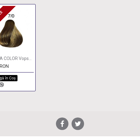
ILE
ZILE
LONDA COLOR Vopsea permanenta 7/0, BLOND MEDIU 60 ml
0RON
gă în Coş