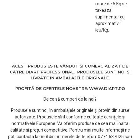
! Vopseaua nu vine
mare de 5 Kg se
insotita de oxidant si
taxeaza
manusi de protectie.
suplimentar cu
Acestea se
aproximativ 1
achizitioneaza separat.
leu/Kg.
Astfel, in functie de
procedura dorita puteti
alege concentratia
potrivita de oxidant: 3%,
6%, 9%, 12%.
ACEST PRODUS ESTE VÂNDUT ȘI COMERCIALIZAT DE
Purtati manusi adecvate,
CĂTRE DIART PROFESSIONAL. PRODUSELE SUNT NOI ȘI
nu spalati parul.
LIVRATE ÎN AMBALAJELE ORIGINALE.
Important: nu se
recomanda utilizarea de
PROFITĂ DE OFERTELE NOASTRE: WWW.DIART.RO
recipiente sau
De ce să cumperi de la noi?
instrumente din metal.
Nuanta: BLOND SOLAR
Produsele sunt noi, în ambalajele originale și provin din surse
CENUSIU VIOLET 10/16
autorizate. Produsele sînt conforme cu toate cerințele și
normativele Europene. Va oferim produse de cea mai înalta
calitate și prețuri competitive. Pentru mai multe informații ne
poți contacta la unul din numerele de telefon: 0774.637025 sau