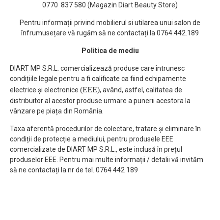
0770 837 580 (Magazin Diart Beauty Store)
Pentru informații privind mobilierul si utilarea unui salon de
înfrumusețare vă rugăm să ne contactați la 0764.442.189
Politica de mediu
DIART MP S.R.L. comercializează produse care întrunesc
condițiile legale pentru a fi calificate ca fiind echipamente
(EEE)
electrice și electronice
, având, astfel, calitatea de
distribuitor al acestor produse urmare a punerii acestora la
vânzare pe piața din România.
Taxa aferentă procedurilor de colectare, tratare și eliminare în
condiții de protecție a mediului, pentru produsele EEE
comercializate de DIART MP S.R.L., este inclusă în prețul
produselor EEE. Pentru mai multe informații / detalii vă invităm
să ne contactați la nr de tel. 0764 442 189