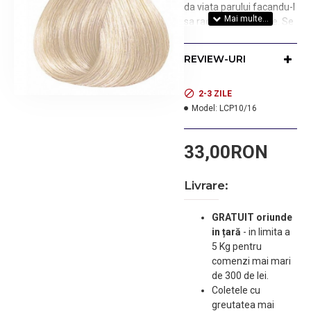
da viata parului facandu-l
sa radieze de culoare. Se
recomanda folosirea
impreuna cu oxidantul
REVIEW-URI
Londa Color de vopsea
permanenta pentru
obtinerea celor mai bune
2-3 ZILE
rezultate. Acopera firele
Model:
LCP10/16
albe pana la 100%.
Stralucire remarcabila in
33,00RON
comparatie cu parul
netratat. Un parfum nou
pentru mascarea
Livrare:
mirosului de amoniac.
Toate nuantele
GRATUIT oriunde
permanente se pot
in țară
-
in limita a
combina intre ele.
5 Kg pentru
Adaugati mixton cu
comenzi mai mari
concentratie ridicata
de 300 de lei.
pentru a intensifica
Coletele cu
rezultatul.
greutatea mai