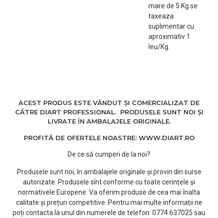
! Vopseaua nu vine
mare de 5 Kg se
insotita de oxidant si
taxeaza
manusi de protectie.
suplimentar cu
Acestea se
aproximativ 1
achizitioneaza separat.
leu/Kg.
Astfel, in functie de
procedura dorita puteti
alege concentratia
potrivita de oxidant: 3%,
6%, 9%, 12%.
ACEST PRODUS ESTE VÂNDUT ȘI COMERCIALIZAT DE
Purtati manusi adecvate,
CĂTRE DIART PROFESSIONAL. PRODUSELE SUNT NOI ȘI
nu spalati parul.
LIVRATE ÎN AMBALAJELE ORIGINALE.
Important: nu se
recomanda utilizarea de
PROFITĂ DE OFERTELE NOASTRE: WWW.DIART.RO
recipiente sau
De ce să cumperi de la noi?
instrumente din metal.
Nuanta: BLOND SPECIAL
Produsele sunt noi, în ambalajele originale și provin din surse
PERLAT CENDRE 12/89
autorizate. Produsele sînt conforme cu toate cerințele și
normativele Europene. Va oferim produse de cea mai înalta
calitate și prețuri competitive. Pentru mai multe informații ne
poți contacta la unul din numerele de telefon: 0774.637025 sau