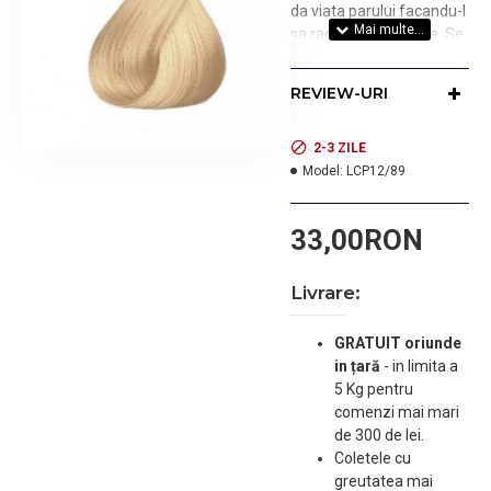
da viata parului facandu-l
sa radieze de culoare. Se
recomanda folosirea
impreuna cu oxidantul
REVIEW-URI
Londa Color de vopsea
permanenta pentru
obtinerea celor mai bune
2-3 ZILE
rezultate. Acopera firele
Model:
LCP12/89
albe pana la 100%.
Stralucire remarcabila in
33,00RON
comparatie cu parul
netratat. Un parfum nou
pentru mascarea
Livrare:
mirosului de amoniac.
Toate nuantele
GRATUIT oriunde
permanente se pot
in țară
-
in limita a
combina intre ele.
5 Kg pentru
Adaugati mixton cu
comenzi mai mari
concentratie ridicata
de 300 de lei.
pentru a intensifica
Coletele cu
rezultatul.
greutatea mai