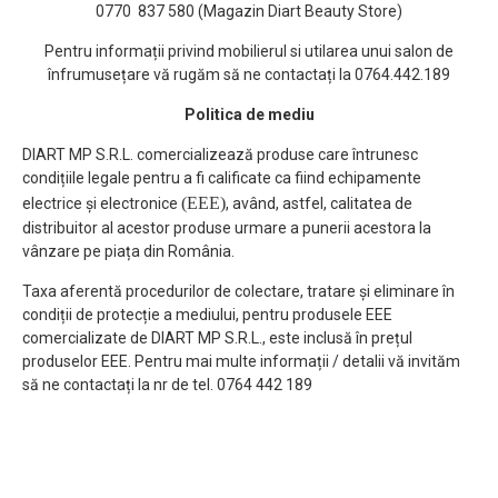
0770 837 580 (Magazin Diart Beauty Store)
Pentru informații privind mobilierul si utilarea unui salon de
înfrumusețare vă rugăm să ne contactați la 0764.442.189
Politica de mediu
DIART MP S.R.L. comercializează produse care întrunesc
condițiile legale pentru a fi calificate ca fiind echipamente
(EEE)
electrice și electronice
, având, astfel, calitatea de
distribuitor al acestor produse urmare a punerii acestora la
vânzare pe piața din România.
Taxa aferentă procedurilor de colectare, tratare și eliminare în
condiții de protecție a mediului, pentru produsele EEE
comercializate de DIART MP S.R.L., este inclusă în prețul
produselor EEE. Pentru mai multe informații / detalii vă invităm
să ne contactați la nr de tel. 0764 442 189