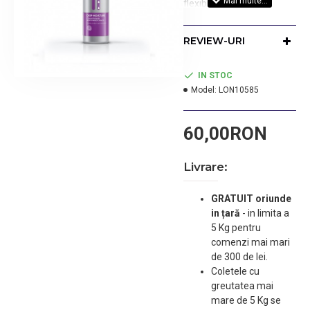
flexibil si stralucitor.
Cantitate:250ml
REVIEW-URI
IN STOC
Model:
LON10585
60,00RON
Livrare:
GRATUIT oriunde
in țară
-
in limita a
5 Kg pentru
comenzi mai mari
de 300 de lei.
Coletele cu
greutatea mai
mare de 5 Kg se