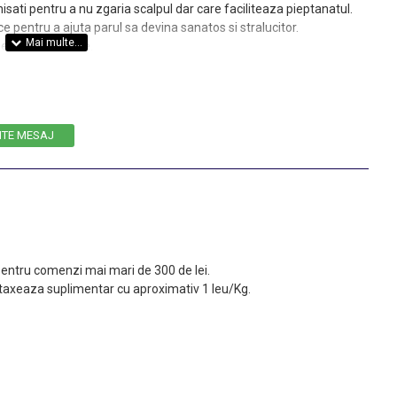
inisati pentru a nu zgaria scalpul dar care faciliteaza pieptanatul.
ce pentru a ajuta parul sa devina sanatos si stralucitor.
e si anti-fungice.
ITE MESAJ
 pentru comenzi mai mari de 300 de lei.
taxeaza suplimentar cu aproximativ 1 leu/Kg.