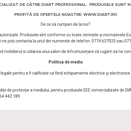
ALIZAT DE CĂTRE DIART PROFESSIONAL. PRODUSELE SUNT NOI
PROFITĂ DE OFERTELE NOASTRE: WWW.DIART.RO
De ce să cumperi de la noi?
e autorizate. Produsele sînt conforme cu toate cerințele și normativele Eu
i ne poți contacta la unul din numerele de telefon: 0774.637025 sau 0
ind mobilierul si utilarea unui salon de înfrumusețare vă rugăm să ne con
Politica de mediu
egale pentru a fi calificate ca fiind echipamente electrice și electronice
ndiții de protecție a mediului, pentru produsele EEE comercializate de DI
0764 442 189