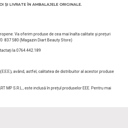
 ȘI LIVRATE ÎN AMBALAJELE ORIGINALE.
ropene. Va oferim produse de cea mai înalta calitate și prețuri
770 837 580 (Magazin Diart Beauty Store)
tactați la 0764.442.189
(EEE)
, având, astfel, calitatea de distribuitor al acestor produse
ART MP S.R.L., este inclusă în prețul produselor EEE. Pentru mai