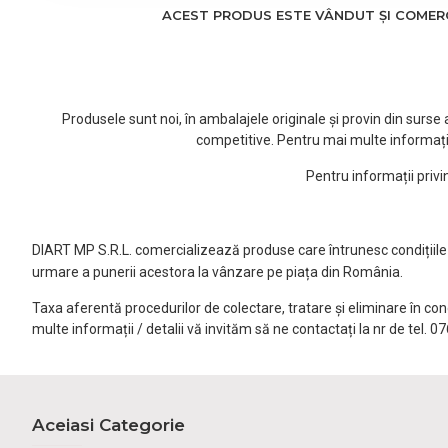
ACEST PRODUS ESTE VÂNDUT ȘI COMERCI
Produsele sunt noi, în ambalajele originale și provin din surs
competitive. Pentru mai multe informați
Pentru informații priv
DIART MP S.R.L. comercializează produse care întrunesc condițiile l
urmare a punerii acestora la vânzare pe piața din România.
Taxa aferentă procedurilor de colectare, tratare și eliminare în co
multe informații / detalii vă invităm să ne contactați la nr de tel. 
Aceiasi Categorie