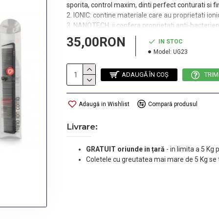
sporita, control maxim, dinti perfect conturati si f
2. IONIC: contine materiale care au proprietati ioni
3. NANOTECH: ii confera proprietati anti-bacterien
35,00RON
IN STOC
Model:
UG23
ADAUGĂ ÎN COŞ
TRIM
Adaugă in Wishlist
Compară produsul
Livrare:
GRATUIT oriunde in țară
-
in limita a 5 Kg
Coletele cu greutatea mai mare de 5 Kg se 