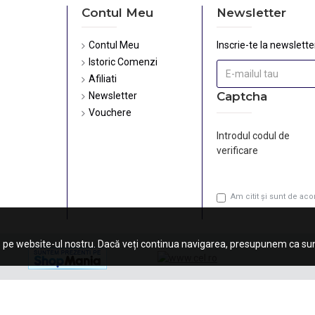
Contul Meu
Newsletter
Contul Meu
Inscrie-te la newsletter
Istoric Comenzi
Afiliati
Captcha
Newsletter
Vouchere
Introdul codul de
verificare
Am citit şi sunt de ac
 pe website-ul nostru. Dacă veți continua navigarea, presupunem ca sunt