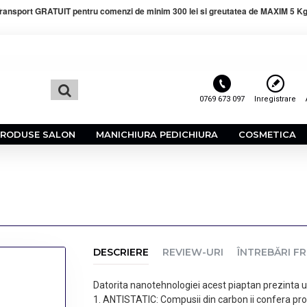
ransport GRATUIT pentru comenzi de minim 300 lei si greutatea de MAXIM 5 Kg
0769 673 097
Inregistrare
PRODUSE SALON
MANICHIURA PEDICHIURA
COSMETICA
DESCRIERE
REVIEW-URI
ÎNTREBĂRI F
Datorita nanotehnologiei acest piaptan prezinta u
1. ANTISTATIC: Compusii din carbon ii confera propr