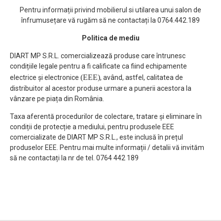
Pentru informații privind mobilierul si utilarea unui salon de
înfrumusețare vă rugăm să ne contactați la 0764.442.189
Politica de mediu
DIART MP S.R.L. comercializează produse care întrunesc
condițiile legale pentru a fi calificate ca fiind echipamente
(EEE)
electrice și electronice
, având, astfel, calitatea de
distribuitor al acestor produse urmare a punerii acestora la
vânzare pe piața din România.
Taxa aferentă procedurilor de colectare, tratare și eliminare în
condiții de protecție a mediului, pentru produsele EEE
comercializate de DIART MP S.R.L., este inclusă în prețul
produselor EEE. Pentru mai multe informații / detalii vă invităm
să ne contactați la nr de tel. 0764 442 189