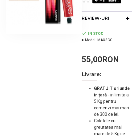
amoniac
demipermanenta.
Culoarea rezista pe par
REVIEW-URI
pana la 20 de spalari.
Oxidantul se
achizitioneaza separat.
IN STOC
Cantitate:90ml.
Model:
MAX8CG
55,00RON
Livrare:
GRATUIT oriunde
in țară
-
in limita a
5 Kg pentru
comenzi mai mari
de 300 de lei.
Coletele cu
greutatea mai
mare de 5 Kg se