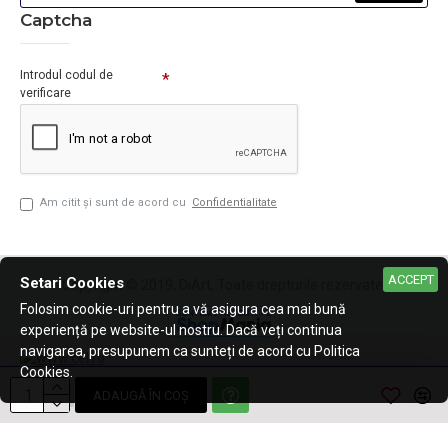
Captcha
Introdul codul de
verificare
Am citit şi sunt de acord cu
Confidentialitate
ACCEPT
Setari Cookies
Copyright © 2019, DiArt, Toate drepturile rezervate.
Folosim cookie-uri pentru a vă asigura cea mai bună
experiență pe website-ul nostru. Dacă veți continua
navigarea, presupunem ca sunteți de acord cu Politica
Cookies.
ADAUGĂ ÎN COŞ