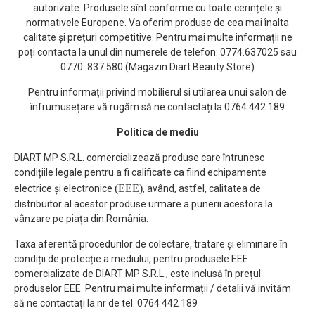
autorizate. Produsele sînt conforme cu toate cerințele și
normativele Europene. Va oferim produse de cea mai înalta
calitate și prețuri competitive. Pentru mai multe informații ne
poți contacta la unul din numerele de telefon: 0774.637025 sau
0770 837 580 (Magazin Diart Beauty Store)
Pentru informații privind mobilierul si utilarea unui salon de
înfrumusețare vă rugăm să ne contactați la 0764.442.189
Politica de mediu
DIART MP S.R.L. comercializează produse care întrunesc
condițiile legale pentru a fi calificate ca fiind echipamente
(EEE)
electrice și electronice
, având, astfel, calitatea de
distribuitor al acestor produse urmare a punerii acestora la
vânzare pe piața din România.
Taxa aferentă procedurilor de colectare, tratare și eliminare în
condiții de protecție a mediului, pentru produsele EEE
comercializate de DIART MP S.R.L., este inclusă în prețul
produselor EEE. Pentru mai multe informații / detalii vă invităm
să ne contactați la nr de tel. 0764 442 189