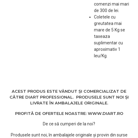
comenzi mai mari
ora imbinata cu arta
de 300 de lei.
traditionala japoneza.
Coletele cu
Foarfecele de baza
greutatea mai
Matsuzaki sunt folosite in
mare de 5 Kg se
mod regular de catre
taxeaza
experti la nivel mondial.
suplimentar cu
aproximativ 1
Specificatii:
leu/Kg.
-Otelul japonez 440°C
este aliat cu molibden,
vanadium, cobalt si alte
elemente, pentru a
capata caracteristici
deosebite si durabilitate
ACEST PRODUS ESTE VÂNDUT ȘI COMERCIALIZAT DE
in timp.
CĂTRE DIART PROFESSIONAL. PRODUSELE SUNT NOI ȘI
LIVRATE ÎN AMBALAJELE ORIGINALE.
-SLB(Slim Line) este cel
mai bine vandut model nu
PROFITĂ DE OFERTELE NOASTRE: WWW.DIART.RO
doar in Japonia, dar si in
SUA si Europa.
De ce să cumperi de la noi?
-Dimensiune: 14 cm.
Produsele sunt noi, în ambalajele originale și provin din surse
-Productie: Japonia.