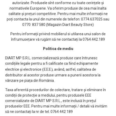
autorizate. Produsele sînt conforme cu toate cerințele și
normativele Europene. Va oferim produse de cea mai înalta
calitate și prețuri competitive. Pentru mai multe informații ne
poți contacta la unul din numerele de telefon: 0774.637025 sau
0770 837 580 (Magazin Diart Beauty Store)
Pentru informații privind mobilierul si utilarea unui salon de
înfrumusețare vă rugăm să ne contactați la 0764.442.189
Politica de mediu
DIART MP S.R.L. comercializează produse care întrunesc
condițiile legale pentru a fi calificate ca fiind echipamente
(EEE)
electrice și electronice
, având, astfel, calitatea de
distribuitor al acestor produse urmare a punerii acestora la
vânzare pe piața din România.
Taxa aferentă procedurilor de colectare, tratare și eliminare în
condiții de protecție a mediului, pentru produsele EEE
comercializate de DIART MP S.R.L., este inclusă în prețul
produselor EEE. Pentru mai multe informații / detalii vă invităm
să ne contactați la nr de tel. 0764 442 189