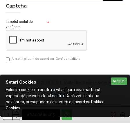
Captcha
Introdul codul de
verificare
Am citit şi sunt de acord cu
Confidentialitate
ACCEPT
Setari Cookies
Copyright © 2019, DiArt, Toate drepturile rezervate.
Folosim cookie-uri pentru a vă asigura cea mai bună
experiență pe website-ul nostru. Dacă veți continua
navigarea, presupunem ca sunteți de acord cu Politica
Cookies.
ADAUGĂ ÎN COŞ