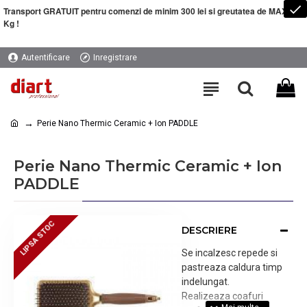
Transport GRATUIT pentru comenzi de minim 300 lei si greutatea de MAXIM 5
Kg !
Autentificare
Inregistrare
Perie Nano Thermic Ceramic + Ion PADDLE
Perie Nano Thermic Ceramic + Ion
PADDLE
LIPSA STOC
LIPSA STOC
DESCRIERE
Se incalzesc repede si
pastreaza caldura timp
indelungat.
Realizeaza coafuri