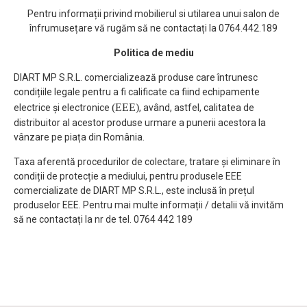
Pentru informații privind mobilierul si utilarea unui salon de
înfrumusețare vă rugăm să ne contactați la 0764.442.189
Politica de mediu
DIART MP S.R.L. comercializează produse care întrunesc
condițiile legale pentru a fi calificate ca fiind echipamente
(EEE)
electrice și electronice
, având, astfel, calitatea de
distribuitor al acestor produse urmare a punerii acestora la
vânzare pe piața din România.
Taxa aferentă procedurilor de colectare, tratare și eliminare în
condiții de protecție a mediului, pentru produsele EEE
comercializate de DIART MP S.R.L., este inclusă în prețul
produselor EEE. Pentru mai multe informații / detalii vă invităm
să ne contactați la nr de tel. 0764 442 189