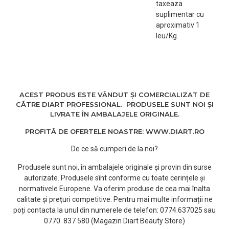
taxeaza
par. Se recomanda
suplimentar cu
aplicarea unui ulei dupa
aproximativ 1
epilat.
leu/Kg.
Cantitate: 100 ml
ACEST PRODUS ESTE VÂNDUT ȘI COMERCIALIZAT DE
CĂTRE DIART PROFESSIONAL. PRODUSELE SUNT NOI ȘI
LIVRATE ÎN AMBALAJELE ORIGINALE.
PROFITĂ DE OFERTELE NOASTRE: WWW.DIART.RO
De ce să cumperi de la noi?
Produsele sunt noi, în ambalajele originale și provin din surse
autorizate. Produsele sînt conforme cu toate cerințele și
normativele Europene. Va oferim produse de cea mai înalta
calitate și prețuri competitive. Pentru mai multe informații ne
poți contacta la unul din numerele de telefon: 0774.637025 sau
0770 837 580 (Magazin Diart Beauty Store)