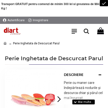
Transport GRATUIT pentru comenzi de minim 300 lei si greutatea de MAXIM 5
Kg !
Autentificare
Inregistrare
Perie Inghetata de Descurcat Parul
Perie Inghetata de Descurcat Parul
DESCRIERE
Perie cu maner care
îndepărtează nodurile și
descurca chiar și părul cel
mai încurcat.
-peri scurti si flexibili