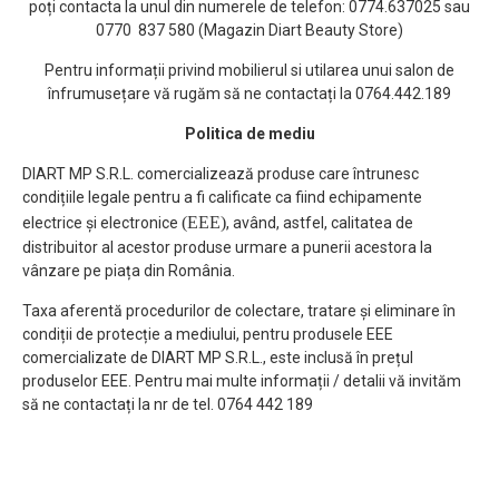
poți contacta la unul din numerele de telefon: 0774.637025 sau
0770 837 580 (Magazin Diart Beauty Store)
Pentru informații privind mobilierul si utilarea unui salon de
înfrumusețare vă rugăm să ne contactați la 0764.442.189
Politica de mediu
DIART MP S.R.L. comercializează produse care întrunesc
condițiile legale pentru a fi calificate ca fiind echipamente
(EEE)
electrice și electronice
, având, astfel, calitatea de
distribuitor al acestor produse urmare a punerii acestora la
vânzare pe piața din România.
Taxa aferentă procedurilor de colectare, tratare și eliminare în
condiții de protecție a mediului, pentru produsele EEE
comercializate de DIART MP S.R.L., este inclusă în prețul
produselor EEE. Pentru mai multe informații / detalii vă invităm
să ne contactați la nr de tel. 0764 442 189