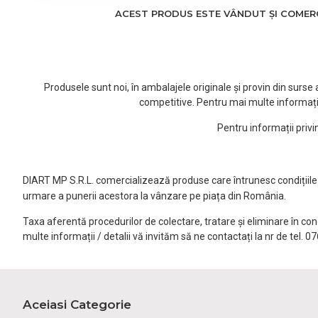
ACEST PRODUS ESTE VÂNDUT ȘI COMERCI
Produsele sunt noi, în ambalajele originale și provin din surs
competitive. Pentru mai multe informați
Pentru informații priv
DIART MP S.R.L. comercializează produse care întrunesc condițiile l
urmare a punerii acestora la vânzare pe piața din România.
Taxa aferentă procedurilor de colectare, tratare și eliminare în co
multe informații / detalii vă invităm să ne contactați la nr de tel. 
Aceiasi Categorie