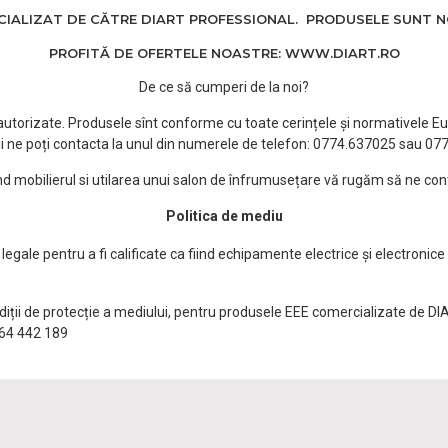
ALIZAT DE CĂTRE DIART PROFESSIONAL. PRODUSELE SUNT NOI
PROFITĂ DE OFERTELE NOASTRE: WWW.DIART.RO
De ce să cumperi de la noi?
e autorizate. Produsele sînt conforme cu toate cerințele și normativele Eu
i ne poți contacta la unul din numerele de telefon: 0774.637025 sau 0
ind mobilierul si utilarea unui salon de înfrumusețare vă rugăm să ne con
Politica de mediu
egale pentru a fi calificate ca fiind echipamente electrice și electronice
ndiții de protecție a mediului, pentru produsele EEE comercializate de DI
0764 442 189