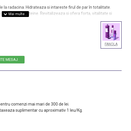
la radacina. Hidrateaza si intareste firul de par în totalitate.
 pantenol si proteine. Revitalizeaza si ofera forta, vitalitate si
ti.
FANOLA
ITE MESAJ
 pentru comenzi mai mari de 300 de lei.
taxeaza suplimentar cu aproximativ 1 leu/Kg.