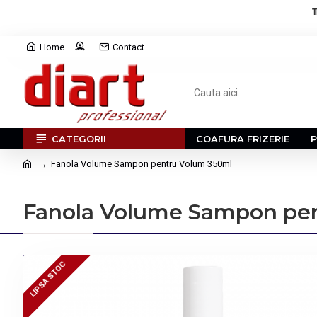
T
Home
Contact
CATEGORII
COAFURA FRIZERIE
Fanola Volume Sampon pentru Volum 350ml
Fanola Volume Sampon pe
LIPSA STOC
LIPSA STOC