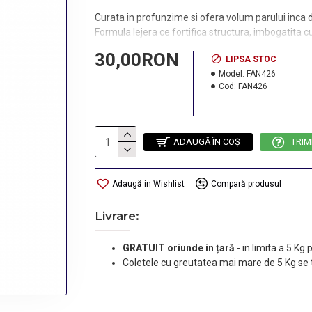
Curata in profunzime si ofera volum parului inca de 
Formula lejera ce fortifica structura, imbogatita cu
elasticitate.
30,00RON
LIPSA STOC
Mod de utilizare: aplicati pe parul ud, masati si clati
Model:
FAN426
Cod:
FAN426
P.H.: 5.3/5.7
Cantitate: 350 ml.
ADAUGĂ ÎN COŞ
TRIM
Adaugă in Wishlist
Compară produsul
Livrare:
GRATUIT oriunde in țară
-
in limita a 5 Kg
Coletele cu greutatea mai mare de 5 Kg se 