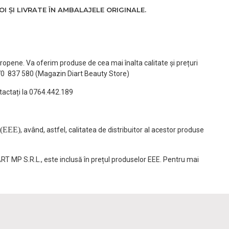
 ȘI LIVRATE ÎN AMBALAJELE ORIGINALE.
ropene. Va oferim produse de cea mai înalta calitate și prețuri
770 837 580 (Magazin Diart Beauty Store)
tactați la 0764.442.189
(EEE)
, având, astfel, calitatea de distribuitor al acestor produse
ART MP S.R.L., este inclusă în prețul produselor EEE. Pentru mai