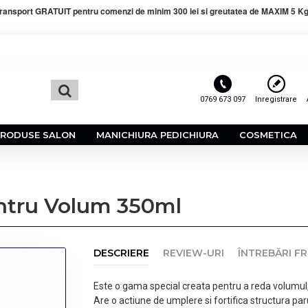
ransport GRATUIT pentru comenzi de minim 300 lei si greutatea de MAXIM 5 Kg
0769 673 097
Inregistrare
PRODUSE SALON
MANICHIURA PEDICHIURA
COSMETICA
ntru Volum 350ml
DESCRIERE
REVIEW-URI
ÎNTREBĂRI F
Este o gama special creata pentru a reda volumul, 
Are o actiune de umplere si fortifica structura par