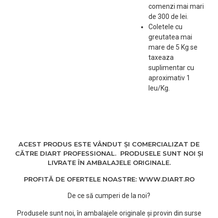
lasati sa actioneze minim
comenzi mai mari
3-5 minute dupa care
de 300 de lei.
clatiti.
Coletele cu
greutatea mai
Cantitate:
1000ml
mare de 5 Kg se
taxeaza
suplimentar cu
aproximativ 1
leu/Kg.
ACEST PRODUS ESTE VÂNDUT ȘI COMERCIALIZAT DE
CĂTRE DIART PROFESSIONAL. PRODUSELE SUNT NOI ȘI
LIVRATE ÎN AMBALAJELE ORIGINALE.
PROFITĂ DE OFERTELE NOASTRE: WWW.DIART.RO
De ce să cumperi de la noi?
Produsele sunt noi, în ambalajele originale și provin din surse