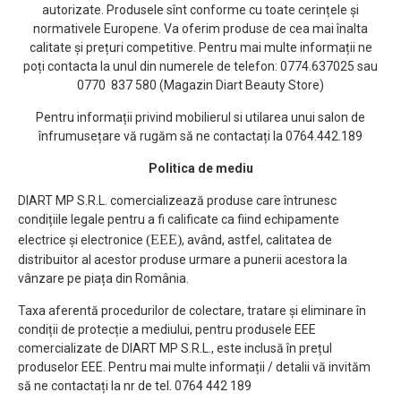
autorizate. Produsele sînt conforme cu toate cerințele și
normativele Europene. Va oferim produse de cea mai înalta
calitate și prețuri competitive. Pentru mai multe informații ne
poți contacta la unul din numerele de telefon: 0774.637025 sau
0770 837 580 (Magazin Diart Beauty Store)
Pentru informații privind mobilierul si utilarea unui salon de
înfrumusețare vă rugăm să ne contactați la 0764.442.189
Politica de mediu
DIART MP S.R.L. comercializează produse care întrunesc
condițiile legale pentru a fi calificate ca fiind echipamente
(EEE)
electrice și electronice
, având, astfel, calitatea de
distribuitor al acestor produse urmare a punerii acestora la
vânzare pe piața din România.
Taxa aferentă procedurilor de colectare, tratare și eliminare în
condiții de protecție a mediului, pentru produsele EEE
comercializate de DIART MP S.R.L., este inclusă în prețul
produselor EEE. Pentru mai multe informații / detalii vă invităm
să ne contactați la nr de tel. 0764 442 189