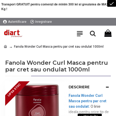
Transport GRATUIT pentru comenzi de minim 300 lei si greutatea de MAXIM 5
Kg !
Autentificare
Inregistrare
Fanola Wonder Curl Masca pentru par cret sau ondulat 1000ml
Fanola Wonder Curl Masca pentru
par cret sau ondulat 1000ml
LIPSA STOC
LIPSA STOC
DESCRIERE
Fanola Wonder Curl
Masca pentru par cret
sau ondulat
:
O linie
ideala pentru orice tip de