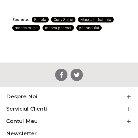
Etichete:
Fanola
Curly Shine
Masca hidratanta
masca bucle
masca par cret
par ondulat
Despre Noi
Serviciul Clienti
Contul Meu
Newsletter