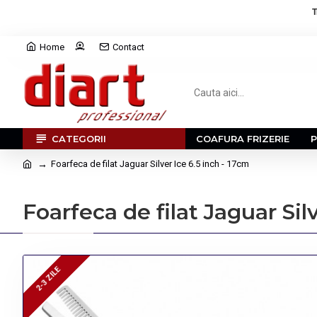
T
Home
Contact
CATEGORII
COAFURA FRIZERIE
Foarfeca de filat Jaguar Silver Ice 6.5 inch - 17cm
Foarfeca de filat Jaguar Sil
2-3 ZILE
2-3 ZILE