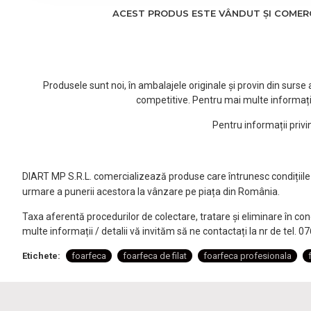
ACEST PRODUS ESTE VÂNDUT ȘI COMERCI
Produsele sunt noi, în ambalajele originale și provin din surs
competitive. Pentru mai multe informați
Pentru informații priv
DIART MP S.R.L. comercializează produse care întrunesc condițiile l
urmare a punerii acestora la vânzare pe piața din România.
Taxa aferentă procedurilor de colectare, tratare și eliminare în co
multe informații / detalii vă invităm să ne contactați la nr de tel. 
Etichete:
foarfeca
foarfeca de filat
foarfeca profesionala