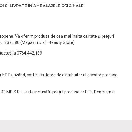
 ȘI LIVRATE ÎN AMBALAJELE ORIGINALE.
ropene. Va oferim produse de cea mai înalta calitate și prețuri
770 837 580 (Magazin Diart Beauty Store)
tactați la 0764.442.189
(EEE)
, având, astfel, calitatea de distribuitor al acestor produse
ART MP S.R.L., este inclusă în prețul produselor EEE. Pentru mai