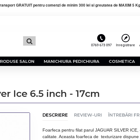
ransport GRATUIT pentru comenzi de minim 300 lei si greutatea de MAXIM 5 Kg
0769 673 097
Inregistrare
PRODUSE SALON
MANICHIURA PEDICHIURA
COSMETICA
ver Ice 6.5 inch - 17cm
DESCRIERE
REVIEW-URI
ÎNTREBĂRI F
Foarfeca pentru filat parul JAGUAR SILVER ICE, cu
calitate. Aceasta foarfeca de texturizare dispune d