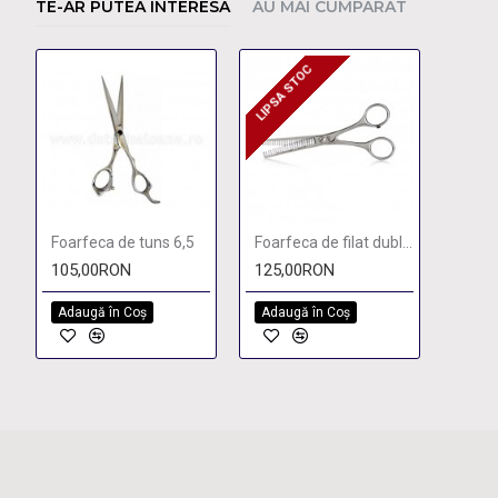
TE-AR PUTEA INTERESA
AU MAI CUMPARAT
LIPSA STOC
LIPSA STOC
Foarfeca de tuns 6,5
Foarfeca de filat dubla Swartz Solingen 6,5''
105,00RON
125,00RON
Adaugă în Coş
Adaugă în Coş