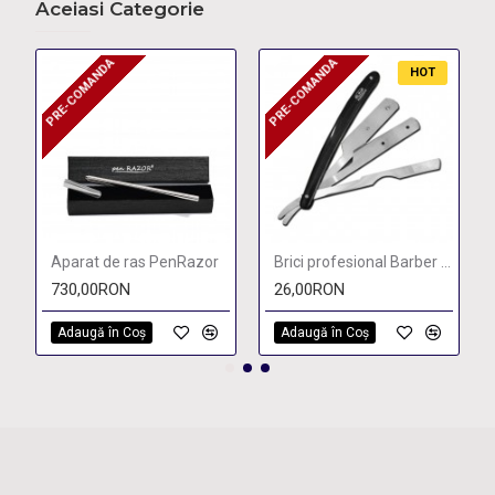
Aceiasi Categorie
PRE-COMANDA
PRE-COMANDA
PRE-COMANDA
PRE-COMANDA
HOT
Aparat de ras PenRazor
Brici profesional Barber Black
730,00RON
26,00RON
Adaugă în Coş
Adaugă în Coş