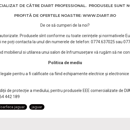
ALIZAT DE CĂTRE DIART PROFESSIONAL. PRODUSELE SUNT NOI
PROFITĂ DE OFERTELE NOASTRE: WWW.DIART.RO
De ce să cumperi de la noi?
e autorizate. Produsele sînt conforme cu toate cerințele și normativele Eu
i ne poți contacta la unul din numerele de telefon: 0774.637025 sau 0
ind mobilierul si utilarea unui salon de înfrumusețare vă rugăm să ne con
Politica de mediu
egale pentru a fi calificate ca fiind echipamente electrice și electronice
ndiții de protecție a mediului, pentru produsele EEE comercializate de DI
0764 442 189
foarfeca jaguar
jaguar