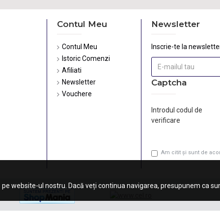
Contul Meu
Newsletter
Contul Meu
Inscrie-te la newsletter
Istoric Comenzi
Afiliati
Captcha
Newsletter
Vouchere
Introdul codul de
verificare
Am citit şi sunt de ac
 pe website-ul nostru. Dacă veți continua navigarea, presupunem ca sunt