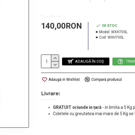
Specificatii:
140,00RON
IN STOC
3,6 V / 700mAh / 2,5Wh
Model:
WXH70SL
Cod:
WXH70SL
Incarcare rapida Li - Ion 4,1 V - 1,0A
ADAUGĂ ÎN COŞ
TRIM
Adaugă in Wishlist
Compară produsul
Livrare:
GRATUIT oriunde in țară
-
in limita a 5 Kg
Coletele cu greutatea mai mare de 5 Kg se 