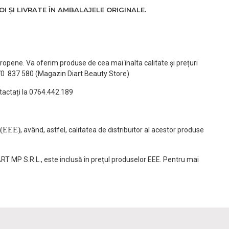
 ȘI LIVRATE ÎN AMBALAJELE ORIGINALE.
ropene. Va oferim produse de cea mai înalta calitate și prețuri
770 837 580 (Magazin Diart Beauty Store)
tactați la 0764.442.189
(EEE)
, având, astfel, calitatea de distribuitor al acestor produse
ART MP S.R.L., este inclusă în prețul produselor EEE. Pentru mai