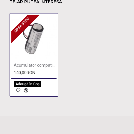
TE-AR PUTEA INTERESA
LIPSA STOC
LIPSA STOC
Acumulator compatibil pentru Wella Xpert HS71 / HS75
140,00RON
Adaugă în Coş