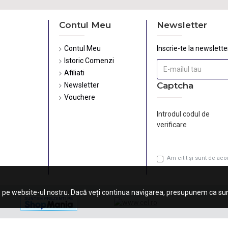
Contul Meu
Newsletter
Contul Meu
Inscrie-te la newsletter
Istoric Comenzi
Afiliati
Captcha
Newsletter
Vouchere
Introdul codul de
verificare
Am citit şi sunt de ac
 pe website-ul nostru. Dacă veți continua navigarea, presupunem ca sunt