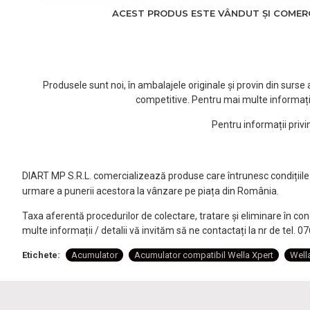
ACEST PRODUS ESTE VÂNDUT ȘI COMERCI
Produsele sunt noi, în ambalajele originale și provin din surs
competitive. Pentru mai multe informați
Pentru informații priv
DIART MP S.R.L. comercializează produse care întrunesc condițiile l
urmare a punerii acestora la vânzare pe piața din România.
Taxa aferentă procedurilor de colectare, tratare și eliminare în co
multe informații / detalii vă invităm să ne contactați la nr de tel. 
Etichete:
Acumulator
Acumulator compatibil Wella Xpert
Well