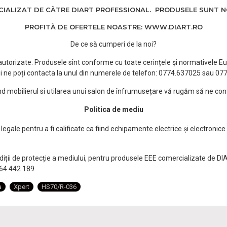
ALIZAT DE CĂTRE DIART PROFESSIONAL. PRODUSELE SUNT NOI
PROFITĂ DE OFERTELE NOASTRE: WWW.DIART.RO
De ce să cumperi de la noi?
e autorizate. Produsele sînt conforme cu toate cerințele și normativele Eu
i ne poți contacta la unul din numerele de telefon: 0774.637025 sau 0
ind mobilierul si utilarea unui salon de înfrumusețare vă rugăm să ne con
Politica de mediu
egale pentru a fi calificate ca fiind echipamente electrice și electronice
ndiții de protecție a mediului, pentru produsele EEE comercializate de DI
0764 442 189
a
Xpert
HS70/R-036