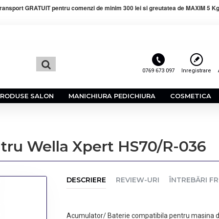
ransport GRATUIT pentru comenzi de minim 300 lei si greutatea de MAXIM 5 Kg
0769 673 097
Inregistrare
PRODUSE SALON
MANICHIURA PEDICHIURA
COSMETICA
tru Wella Xpert HS70/R-036
DESCRIERE
REVIEW-URI
ÎNTREBĂRI F
Acumulator/ Baterie compatibila pentru masina 