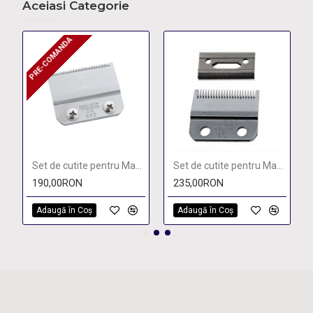
Aceiasi Categorie
PRE-COMANDA
PRE-COMANDA
Set de cutite pentru Masina de tuns Wahl Balding
Set de cutite pentru Masina de tuns Wahl Magic Clip 5* Cordless
190,00RON
235,00RON
Adaugă în Coş
Adaugă în Coş