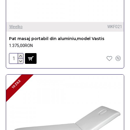
Weelko
WKF021
Pat masaj portabil din aluminiu,model Vastis
1.375,00RON
10 ZILE
10 ZILE