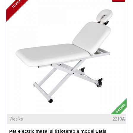
10 ZILE
10 ZILE
PROMO
Weelko
2210A
Pat electric masaj si fizioterapie model Latis