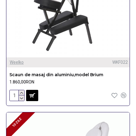
Weelko
WKF022
Scaun de masaj din aluminiu,model Brium
1.860,00RON
10 ZILE
10 ZILE