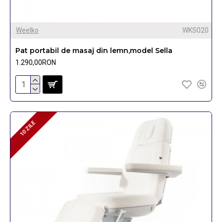
Weelko
WKS020
Pat portabil de masaj din lemn,model Sella
1.290,00RON
10 ZILE
10 ZILE