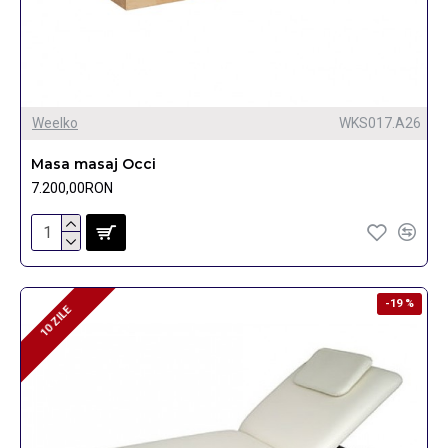
Weelko
WKS017.A26
Masa masaj Occi
7.200,00RON
-19 %
10 ZILE
10 ZILE