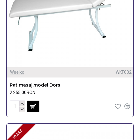
Weelko
WKF002
Pat masaj,model Dors
2.255,00RON
10 ZILE
10 ZILE