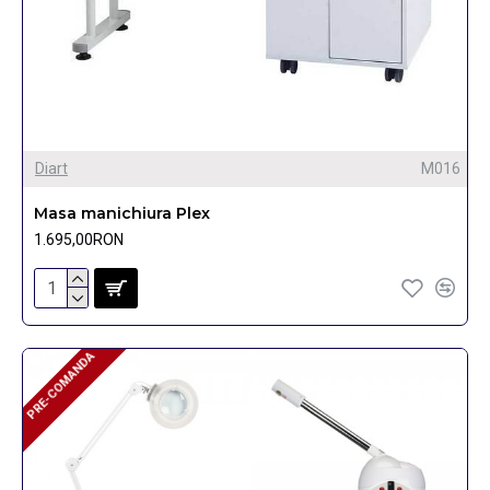
Diart
M016
Masa manichiura Plex
1.695,00RON
PRE-COMANDA
PRE-COMANDA