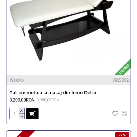
PROMO
Weelko
WKS002
Pat cosmetica si masaj din lemn Delto
3.200,00RON
3.950,00RON
-7 %