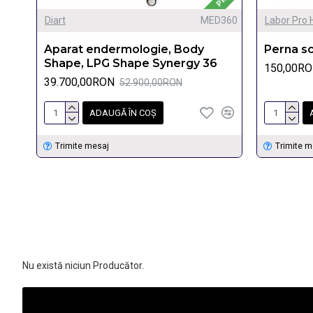
Diart
MED360
Labor Pro 
Aparat endermologie, Body
Perna sc
Shape, LPG Shape Synergy 36
150,00R
39.700,00RON
52.900,00RON
ADAUGĂ ÎN COŞ
Trimite mesaj
Trimite m
Nu există niciun Producător.