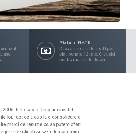
Plata in RATE
securizat
Daca ai un card de credit poti
 plasa
plati pana la 12 rate. Click aici
a.
pentru mai multe detalii.
l 2006. In tot acest timp am invatat
le lor, fapt ce a dus la o consolidare a
alte marci de renume ca sa putem oferi
ategorie de clienti si sa-ti demonstram