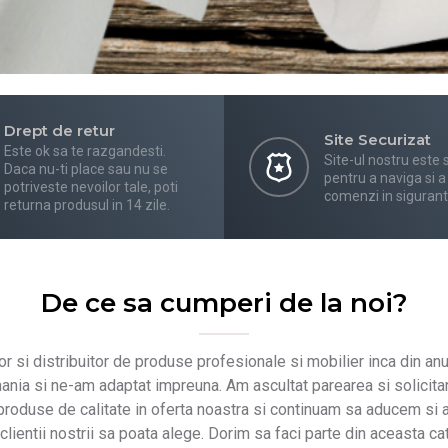
Drept de retur
Site Securizat
Este ok sa te razgandesti.
Site-ul nostru este 
Daca nu-ti place sau nu se
pentru a naviga si a
potriveste nevoilor tale, poti
comenzi in sigurant
returna produsul in 14 zile.
De ce sa cumperi de la noi?
r si distribuitor de produse profesionale si mobilier inca din anu
mania si ne-am adaptat impreuna. Am ascultat parearea si solicitari
 produse de calitate in oferta noastra si continuam sa aducem si 
lientii nostrii sa poata alege. Dorim sa faci parte din aceasta c