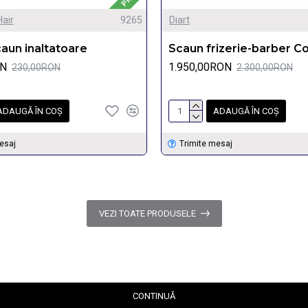
Hair
9265
Diart
aun inaltatoare
Scaun frizerie-barber C
ON
1.950,00RON
230,00RON
2.300,00RON
ADAUGĂ ÎN COŞ
ADAUGĂ ÎN COŞ
esaj
Trimite mesaj
VEZI TOATE PRODUSELE
CONTINUĂ