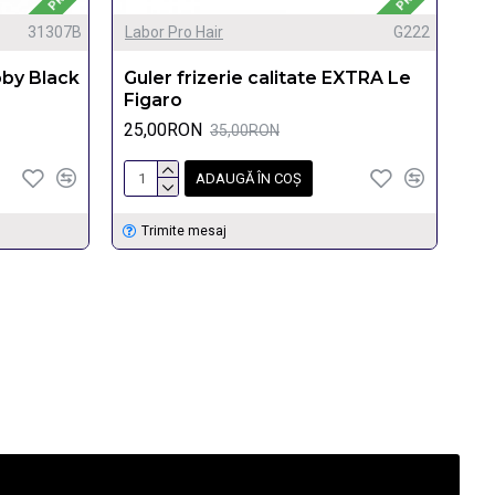
31307B
Labor Pro Hair
G222
oby Black
Guler frizerie calitate EXTRA Le
Figaro
25,00RON
35,00RON
ADAUGĂ ÎN COŞ
Trimite mesaj