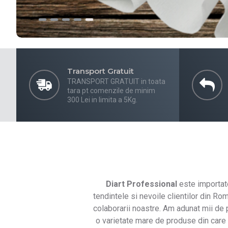
Transport Gratuit
TRANSPORT GRATUIT in toata
tara pt comenzile de minim
300 Lei in limita a 5Kg.
Diart Professional
este importato
tendintele si nevoile clientilor din Ro
colaborarii noastre. Am adunat mii de
o varietate mare de produse din care c