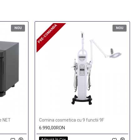
PRE-COMANDA
PRE-COMANDA
NOU
NOU
pe NET
Comina cosmetica cu 9 functii 9F
6.990,00RON
Adaugă în Coş