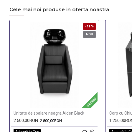
Cele mai noi produse in oferta noastra
-11 %
NOU
PROMO
Unitate de spalare neagra Aiden Black
Corp cu Chiu
2.500,00RON
1.250,00RO
2.800,00RON
Adaugă în Coş
Adaugă în C