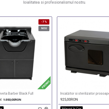
loialitatea si profesionalismul nostru.
-7 %
NOU
PROMO
veta Barber Black Full
Incalzitor si sterilizator prosoa
N
925,00RON
1.350,00RON
oş
Adaugă în Coş