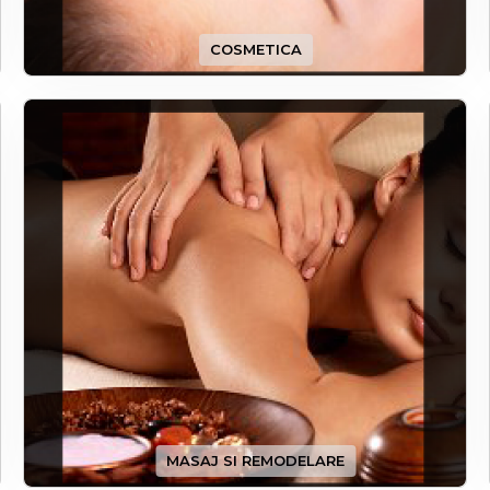
COSMETICA
MASAJ SI REMODELARE