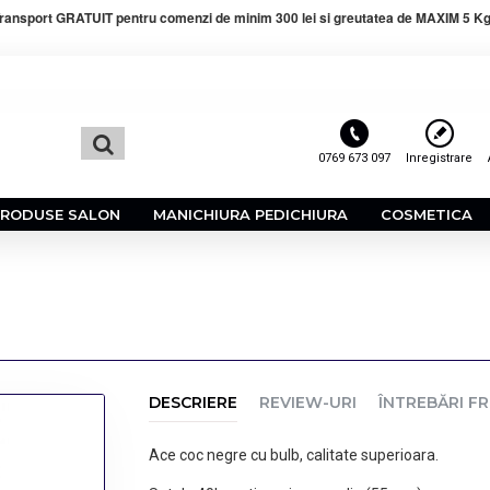
ransport GRATUIT pentru comenzi de minim 300 lei si greutatea de MAXIM 5 Kg
0769 673 097
Inregistrare
PRODUSE SALON
MANICHIURA PEDICHIURA
COSMETICA
DESCRIERE
REVIEW-URI
ÎNTREBĂRI F
Ace coc negre cu bulb, calitate superioara.