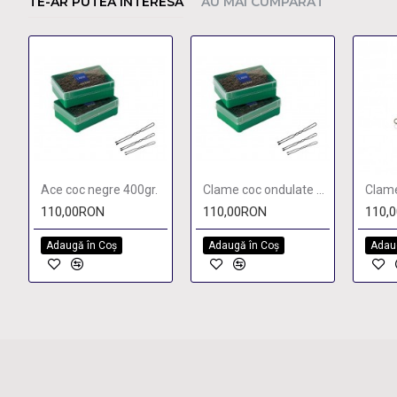
TE-AR PUTEA INTERESA
AU MAI CUMPARAT
Ace coc negre 400gr.
Clame coc ondulate scurte negre 400gr.
Clame
110,00RON
110,00RON
110,
Adaugă în Coş
Adaugă în Coş
Adau