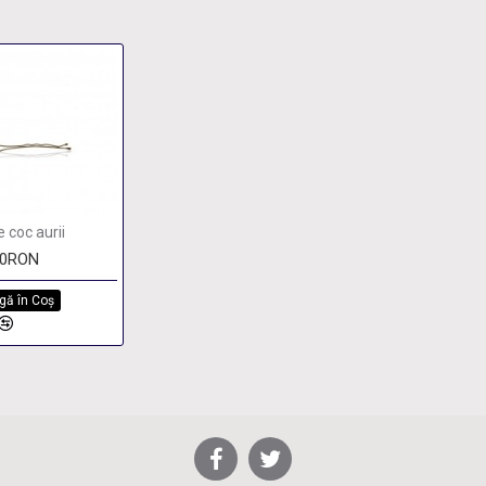
 coc aurii
00RON
gă în Coş