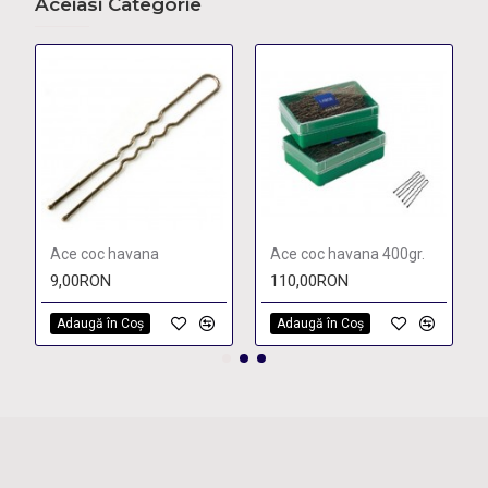
Aceiasi Categorie
Ace coc havana
Ace coc havana 400gr.
9,00RON
110,00RON
Adaugă în Coş
Adaugă în Coş