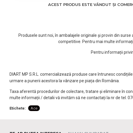
ACEST PRODUS ESTE VÂNDUT ȘI COMERCI
Produsele sunt noi, în ambalajele originale și provin din surs
competitive. Pentru mai multe informați
Pentru informații priv
DIART MP S.R.L. comercializează produse care întrunesc condițiile l
urmare a punerii acestora la vânzare pe piața din România.
Taxa aferentă procedurilor de colectare, tratare și eliminare în co
multe informații / detalii vă invităm să ne contactați la nr de tel. 
Etichete:
Ace