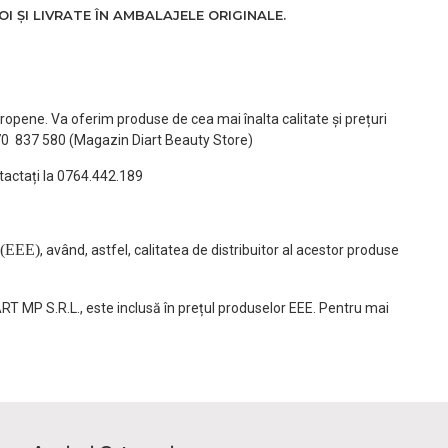
 ȘI LIVRATE ÎN AMBALAJELE ORIGINALE.
ropene. Va oferim produse de cea mai înalta calitate și prețuri
770 837 580 (Magazin Diart Beauty Store)
tactați la 0764.442.189
(EEE)
, având, astfel, calitatea de distribuitor al acestor produse
ART MP S.R.L., este inclusă în prețul produselor EEE. Pentru mai