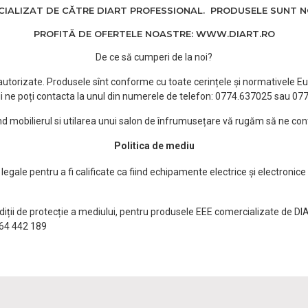
ALIZAT DE CĂTRE DIART PROFESSIONAL. PRODUSELE SUNT NOI
PROFITĂ DE OFERTELE NOASTRE: WWW.DIART.RO
De ce să cumperi de la noi?
e autorizate. Produsele sînt conforme cu toate cerințele și normativele Eu
i ne poți contacta la unul din numerele de telefon: 0774.637025 sau 0
ind mobilierul si utilarea unui salon de înfrumusețare vă rugăm să ne con
Politica de mediu
egale pentru a fi calificate ca fiind echipamente electrice și electronice
ndiții de protecție a mediului, pentru produsele EEE comercializate de DI
0764 442 189