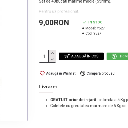
Set de 40bucati marime medie (55mm).
Pentru uz profesional.
9,00RON
IN STOC
Model:
Y527
Cod:
Y527
ADAUGĂ ÎN COŞ
TRIM
Adaugă in Wishlist
Compară produsul
Livrare:
GRATUIT oriunde in țară
-
in limita a 5 Kg
Coletele cu greutatea mai mare de 5 Kg se 