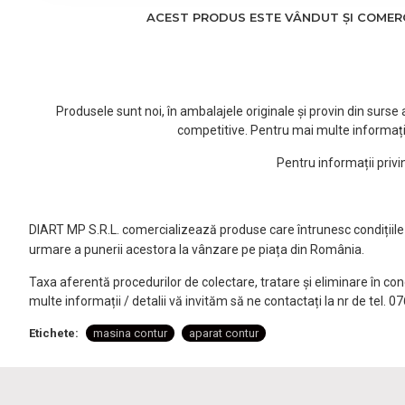
ACEST PRODUS ESTE VÂNDUT ȘI COMERCI
Produsele sunt noi, în ambalajele originale și provin din surs
competitive. Pentru mai multe informați
Pentru informații priv
DIART MP S.R.L. comercializează produse care întrunesc condițiile l
urmare a punerii acestora la vânzare pe piața din România.
Taxa aferentă procedurilor de colectare, tratare și eliminare în co
multe informații / detalii vă invităm să ne contactați la nr de tel. 
Etichete:
masina contur
aparat contur