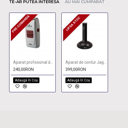
TE-AR PUTEA INTERESA
AU MAI CUMPARAT
PRE-COMANDA
PRE-COMANDA
LIPSA STOC
LIPSA STOC
Aparat profesional de barbierit Gordon
Aparat de contur Jaguar J-Cut One
240,00RON
399,00RON
Adaugă în Coş
Adaugă în Coş