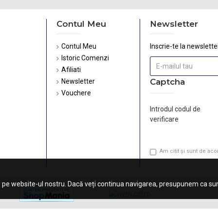
Contul Meu
Newsletter
Contul Meu
Inscrie-te la newsletter
Istoric Comenzi
Afiliati
Captcha
Newsletter
Vouchere
Introdul codul de
verificare
Am citit şi sunt de ac
 pe website-ul nostru. Dacă veți continua navigarea, presupunem ca sunt