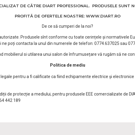
ALIZAT DE CĂTRE DIART PROFESSIONAL. PRODUSELE SUNT NOI
PROFITĂ DE OFERTELE NOASTRE: WWW.DIART.RO
De ce să cumperi de la noi?
e autorizate. Produsele sînt conforme cu toate cerințele și normativele Eu
i ne poți contacta la unul din numerele de telefon: 0774.637025 sau 0
ind mobilierul si utilarea unui salon de înfrumusețare vă rugăm să ne con
Politica de mediu
egale pentru a fi calificate ca fiind echipamente electrice și electronice
ndiții de protecție a mediului, pentru produsele EEE comercializate de DI
0764 442 189