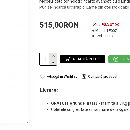
Motorul este tehnologic foarte avansat, cu o lunga du
P04 se incarca ultrarapid. Lame din otel inoxidabil 
Specificatii:
515,00RON
LIPSA STOC
- motor foarte puternic si silentios
Model:
LE007
Cod:
LE007
- autonomie: 180 minute
- timp de incarcare: 1 ora
ADAUGĂ ÎN COŞ
TRIM
- 3 viteze
- stand de incarcare
Adaugă in Wishlist
Compară produsul
- 4 gratare: 1,5; 3; 4,5; 6 mm.
Livrare:
Productie: Italia.
GRATUIT oriunde in țară
-
in limita a 5 Kg
Coletele cu greutatea mai mare de 5 Kg se 