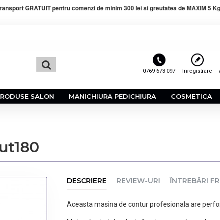
ransport GRATUIT pentru comenzi de minim 300 lei si greutatea de MAXIM 5 Kg
0769 673 097
Inregistrare
PRODUSE SALON
MANICHIURA PEDICHIURA
COSMETICA
Cut180
DESCRIERE
REVIEW-URI
ÎNTREBĂRI F
Aceasta masina de contur profesionala are perf