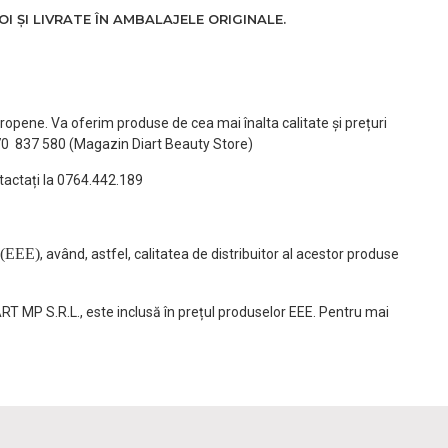
 ȘI LIVRATE ÎN AMBALAJELE ORIGINALE.
ropene. Va oferim produse de cea mai înalta calitate și prețuri
770 837 580 (Magazin Diart Beauty Store)
tactați la 0764.442.189
(EEE)
, având, astfel, calitatea de distribuitor al acestor produse
ART MP S.R.L., este inclusă în prețul produselor EEE. Pentru mai