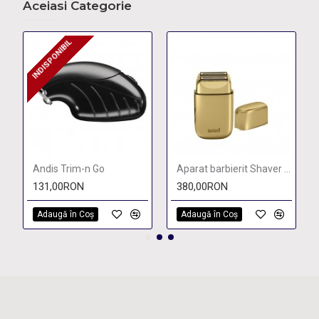
Aceiasi Categorie
INDISPONIBIL
INDISPONIBIL
Andis Trim-n Go
Aparat barbierit Shaver Barber Esfir Gold / Silver
131,00RON
380,00RON
Adaugă în Coş
Adaugă în Coş