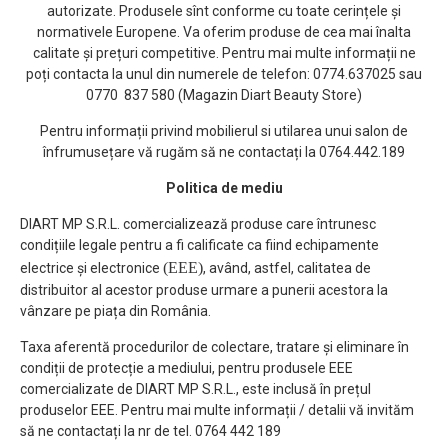
autorizate. Produsele sînt conforme cu toate cerințele și
normativele Europene. Va oferim produse de cea mai înalta
calitate și prețuri competitive. Pentru mai multe informații ne
poți contacta la unul din numerele de telefon: 0774.637025 sau
0770 837 580 (Magazin Diart Beauty Store)
Pentru informații privind mobilierul si utilarea unui salon de
înfrumusețare vă rugăm să ne contactați la 0764.442.189
Politica de mediu
DIART MP S.R.L. comercializează produse care întrunesc
condițiile legale pentru a fi calificate ca fiind echipamente
(EEE)
electrice și electronice
, având, astfel, calitatea de
distribuitor al acestor produse urmare a punerii acestora la
vânzare pe piața din România.
Taxa aferentă procedurilor de colectare, tratare și eliminare în
condiții de protecție a mediului, pentru produsele EEE
comercializate de DIART MP S.R.L., este inclusă în prețul
produselor EEE. Pentru mai multe informații / detalii vă invităm
să ne contactați la nr de tel. 0764 442 189