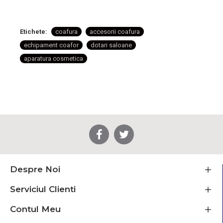
Etichete:
coafura
accesorii coafura
echipament coafor
dotari saloane
aparatura cosmetica
Despre Noi
Serviciul Clienti
Contul Meu