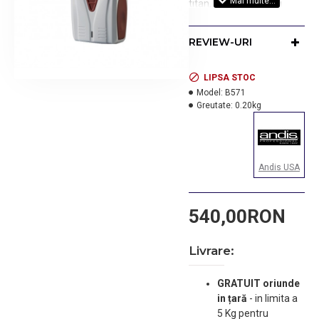
titan, motor rotativ si
baterie cu litiu ion care
ofera pana la 80 minute
REVIEW-URI
de functionare cu o
singura incarcare.
LIPSA STOC
Model:
B571
Greutate:
0.20kg
Andis USA
540,00RON
Livrare:
GRATUIT oriunde
in țară
-
in limita a
5 Kg pentru