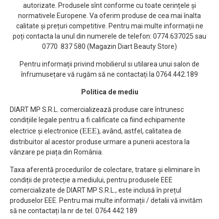
autorizate. Produsele sînt conforme cu toate cerințele și
normativele Europene. Va oferim produse de cea mai înalta
calitate și prețuri competitive. Pentru mai multe informații ne
poți contacta la unul din numerele de telefon: 0774.637025 sau
0770 837 580 (Magazin Diart Beauty Store)
Pentru informații privind mobilierul si utilarea unui salon de
înfrumusețare vă rugăm să ne contactați la 0764.442.189
Politica de mediu
DIART MP S.R.L. comercializează produse care întrunesc
condițiile legale pentru a fi calificate ca fiind echipamente
(EEE)
electrice și electronice
, având, astfel, calitatea de
distribuitor al acestor produse urmare a punerii acestora la
vânzare pe piața din România.
Taxa aferentă procedurilor de colectare, tratare și eliminare în
condiții de protecție a mediului, pentru produsele EEE
comercializate de DIART MP S.R.L., este inclusă în prețul
produselor EEE. Pentru mai multe informații / detalii vă invităm
să ne contactați la nr de tel. 0764 442 189