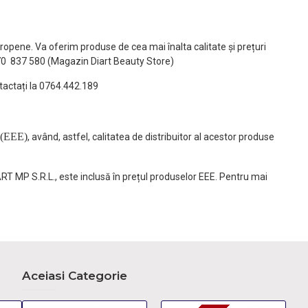
ropene. Va oferim produse de cea mai înalta calitate și prețuri
770 837 580 (Magazin Diart Beauty Store)
tactați la 0764.442.189
(EEE)
, având, astfel, calitatea de distribuitor al acestor produse
ART MP S.R.L., este inclusă în prețul produselor EEE. Pentru mai
Aceiasi Categorie