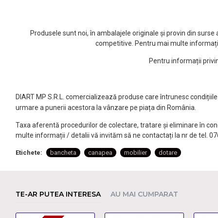
Produsele sunt noi, în ambalajele originale și provin din surs
competitive. Pentru mai multe informați
Pentru informații priv
DIART MP S.R.L. comercializează produse care întrunesc condițiile l
urmare a punerii acestora la vânzare pe piața din România.
Taxa aferentă procedurilor de colectare, tratare și eliminare în co
multe informații / detalii vă invităm să ne contactați la nr de tel. 
Etichete:
bancheta
canapea
mobilier
dotare
TE-AR PUTEA INTERESA
AU MAI CUMPARAT