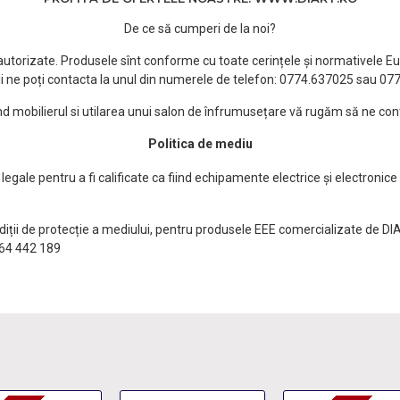
De ce să cumperi de la noi?
e autorizate. Produsele sînt conforme cu toate cerințele și normativele Eu
i ne poți contacta la unul din numerele de telefon: 0774.637025 sau 0
ind mobilierul si utilarea unui salon de înfrumusețare vă rugăm să ne con
Politica de mediu
egale pentru a fi calificate ca fiind echipamente electrice și electronice
ndiții de protecție a mediului, pentru produsele EEE comercializate de DI
0764 442 189