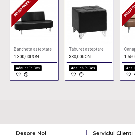
INDISPONIBIL
INDISPO
INDISPONIBIL
INDISP
Bancheta asteptare Neo
Taburet asteptare
1.300,00RON
380,00RON
1.55
Adaugă în Coş
Adaugă în Coş
Adau
Despre Noi
Serviciul Clienti