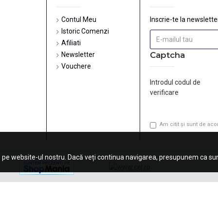
Contul Meu
Inscrie-te la newsletter
Istoric Comenzi
Afiliati
Captcha
Newsletter
Vouchere
Introdul codul de
verificare
Am citit şi sunt de ac
 pe website-ul nostru. Dacă veți continua navigarea, presupunem ca sunt