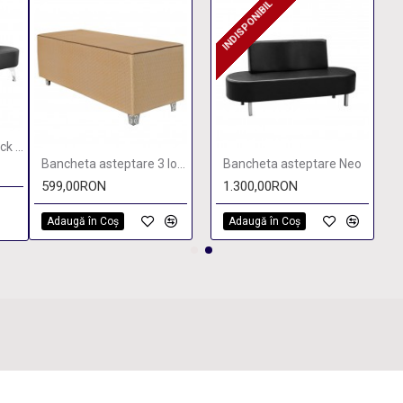
INDISPONIBIL
INDISPONIBIL
Canapea salon Black Baroque
Bancheta asteptare 3 locuri Vogue
Bancheta asteptare Neo
599,00RON
1.300,00RON
Adaugă în Coş
Adaugă în Coş