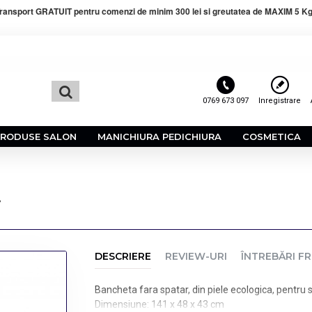
ransport GRATUIT pentru comenzi de minim 300 lei si greutatea de MAXIM 5 Kg
0769 673 097
Inregistrare
PRODUSE SALON
MANICHIURA PEDICHIURA
COSMETICA
i
DESCRIERE
REVIEW-URI
ÎNTREBĂRI F
Bancheta fara spatar, din piele ecologica, pentru s
Dimensiune: 141 x 48 x 43 cm