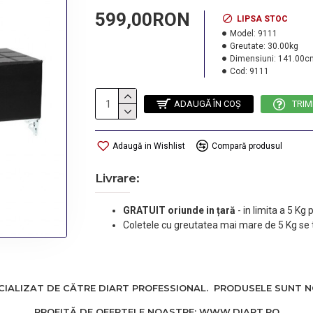
599,00RON
LIPSA STOC
Model:
9111
Greutate:
30.00kg
Dimensiuni:
141.00c
Cod:
9111
ADAUGĂ ÎN COŞ
TRIM
Adaugă in Wishlist
Compară produsul
Livrare:
GRATUIT oriunde in țară
-
in limita a 5 Kg
Coletele cu greutatea mai mare de 5 Kg se 
ALIZAT DE CĂTRE DIART PROFESSIONAL. PRODUSELE SUNT NOI
PROFITĂ DE OFERTELE NOASTRE: WWW.DIART.RO