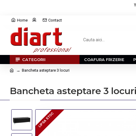
T
Home
Contact
CATEGORII
COAFURA FRIZERIE
Bancheta asteptare 3 locuri
Bancheta asteptare 3 locur
LIPSA STOC
LIPSA STOC