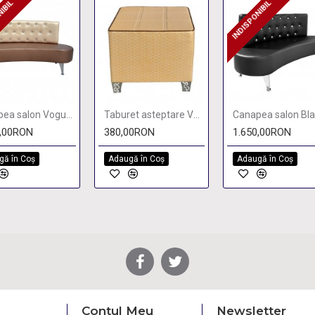
NIBIL
INDISPONIBIL
ONIBIL
INDISPONIBIL
Canapea salon Vogue Baroque 3P
Taburet asteptare Vogue Baroque
0,00RON
380,00RON
1.650,00RON
gă în Coş
Adaugă în Coş
Adaugă în Coş
Contul Meu
Newsletter