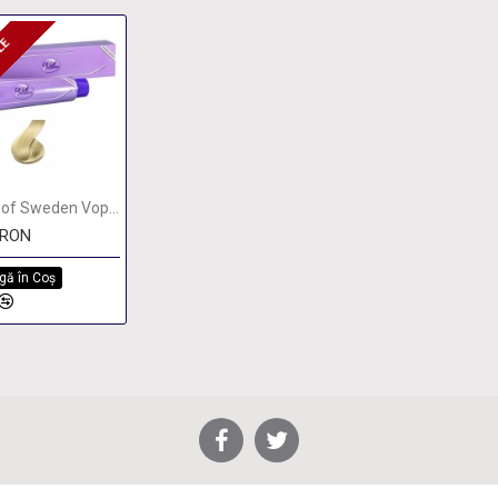
ILE
ZILE
CECE of Sweden Vopsea permanenta 10
0RON
gă în Coş