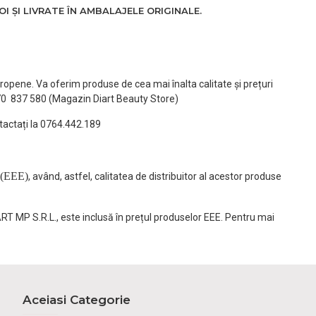
 ȘI LIVRATE ÎN AMBALAJELE ORIGINALE.
ropene. Va oferim produse de cea mai înalta calitate și prețuri
770 837 580 (Magazin Diart Beauty Store)
tactați la 0764.442.189
(EEE)
, având, astfel, calitatea de distribuitor al acestor produse
ART MP S.R.L., este inclusă în prețul produselor EEE. Pentru mai
Aceiasi Categorie