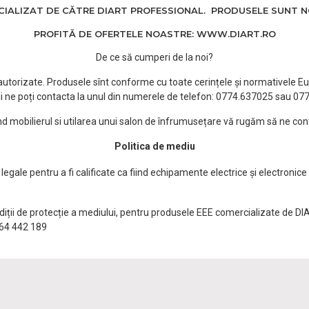
ALIZAT DE CĂTRE DIART PROFESSIONAL. PRODUSELE SUNT NOI
PROFITĂ DE OFERTELE NOASTRE: WWW.DIART.RO
De ce să cumperi de la noi?
e autorizate. Produsele sînt conforme cu toate cerințele și normativele Eu
i ne poți contacta la unul din numerele de telefon: 0774.637025 sau 0
ind mobilierul si utilarea unui salon de înfrumusețare vă rugăm să ne con
Politica de mediu
egale pentru a fi calificate ca fiind echipamente electrice și electronice
ndiții de protecție a mediului, pentru produsele EEE comercializate de DI
0764 442 189