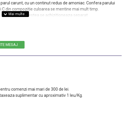
arul carunt, cu un continut redus de amoniac. Confera parului
inei C din compozitie culoarea se mentine mai mult timp.
de protectie, acestea se achizitioneaza separat.
ITE MESAJ
 pentru comenzi mai mari de 300 de lei.
taxeaza suplimentar cu aproximativ 1 leu/Kg.