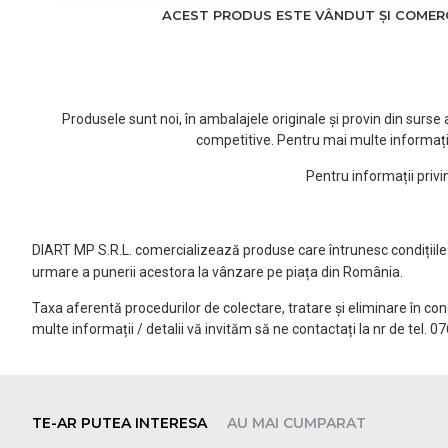
ACEST PRODUS ESTE VÂNDUT ȘI COMERCI
Produsele sunt noi, în ambalajele originale și provin din surs
competitive. Pentru mai multe informați
Pentru informații priv
DIART MP S.R.L. comercializează produse care întrunesc condițiile l
urmare a punerii acestora la vânzare pe piața din România.
Taxa aferentă procedurilor de colectare, tratare și eliminare în co
multe informații / detalii vă invităm să ne contactați la nr de tel. 
TE-AR PUTEA INTERESA
AU MAI CUMPARAT