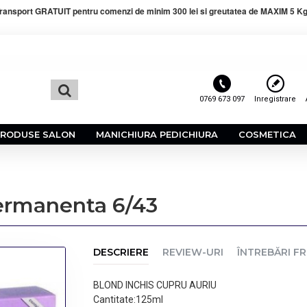
ransport GRATUIT pentru comenzi de minim 300 lei si greutatea de MAXIM 5 Kg
0769 673 097
Inregistrare
PRODUSE SALON
MANICHIURA PEDICHIURA
COSMETICA
ermanenta 6/43
DESCRIERE
REVIEW-URI
ÎNTREBĂRI F
BLOND INCHIS CUPRU AURIU
Cantitate:125ml