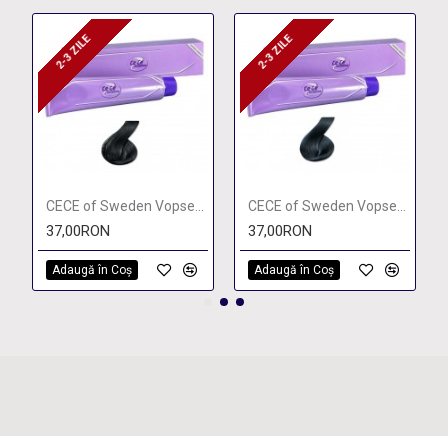
2-3 ZILE
2-3 ZILE
2-3 ZILE
2-3 ZILE
CECE of Sweden Vopsea permanenta 1
CECE of Sweden Vopsea permanenta 1/11
37,00RON
37,00RON
Adaugă în Coş
Adaugă în Coş