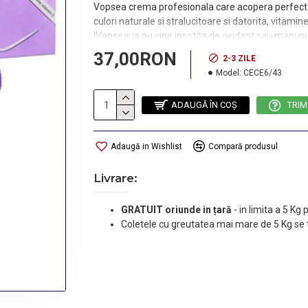
Vopsea crema profesionala care acopera perfect p
culori naturale si stralucitoare si datorita, vitam
!Vopseaua nu vine insotita de oxidant sau manusi 
37,00RON
2-3 ZILE
Model:
CECE6/43
ADAUGĂ ÎN COŞ
TRIM
Adaugă in Wishlist
Compară produsul
Livrare:
GRATUIT oriunde in țară
-
in limita a 5 Kg
Coletele cu greutatea mai mare de 5 Kg se 