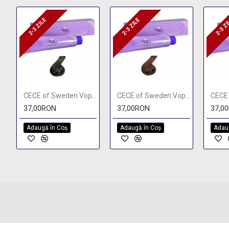
2-3 ZILE
2-3 ZILE
2-3 Z
2-3 ZILE
2-3 ZILE
2-3 
CECE of Sweden Vopsea permanenta 4/00
CECE of Sweden Vopsea permanenta 5
37,00RON
37,00RON
37,0
Adaugă în Coş
Adaugă în Coş
Adau