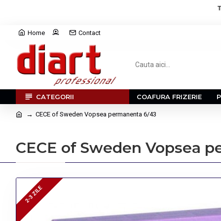
T
Home
Contact
CATEGORII
COAFURA FRIZERIE
CECE of Sweden Vopsea permanenta 6/43
CECE of Sweden Vopsea p
2-3 ZILE
2-3 ZILE