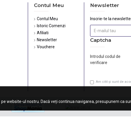
Contul Meu
Newsletter
Contul Meu
Inscrie-te la newsletter
Istoric Comenzi
Afiliati
Captcha
Newsletter
Vouchere
Introdul codul de
verificare
Am citit şi sunt de ac
 pe website-ul nostru. Dacă veți continua navigarea, presupunem ca sunt