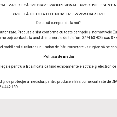
ALIZAT DE CĂTRE DIART PROFESSIONAL. PRODUSELE SUNT NOI
PROFITĂ DE OFERTELE NOASTRE: WWW.DIART.RO
De ce să cumperi de la noi?
e autorizate. Produsele sînt conforme cu toate cerințele și normativele Eu
i ne poți contacta la unul din numerele de telefon: 0774.637025 sau 0
ind mobilierul si utilarea unui salon de înfrumusețare vă rugăm să ne con
Politica de mediu
egale pentru a fi calificate ca fiind echipamente electrice și electronice
ndiții de protecție a mediului, pentru produsele EEE comercializate de DI
0764 442 189