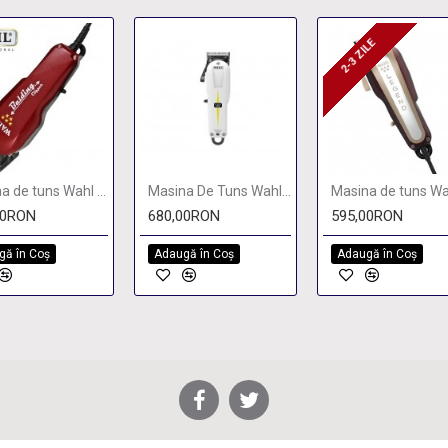
2-3 ZILE
2-3 ZILE
Masina de tuns Wahl Balding 5 Stars
Masina De Tuns Wahl Super Taper Cordless
00RON
680,00RON
595,00RON
gă în Coş
Adaugă în Coş
Adaugă în Coş