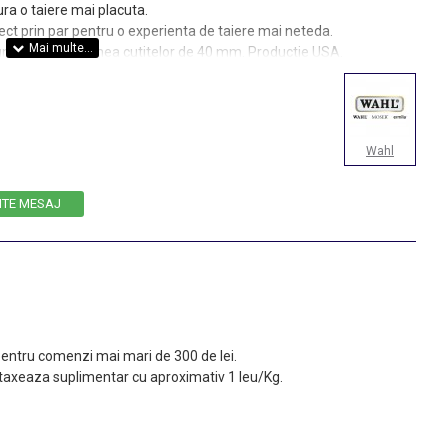
gura o taiere mai placuta.
rfect prin par pentru o experienta de taiere mai neteda.
 tuns Wahl cu latimea cutitelor de 40 mm. Productie USA.
Wahl
ITE MESAJ
m, 25mm
 pentru comenzi mai mari de 300 de lei.
taxeaza suplimentar cu aproximativ 1 leu/Kg.