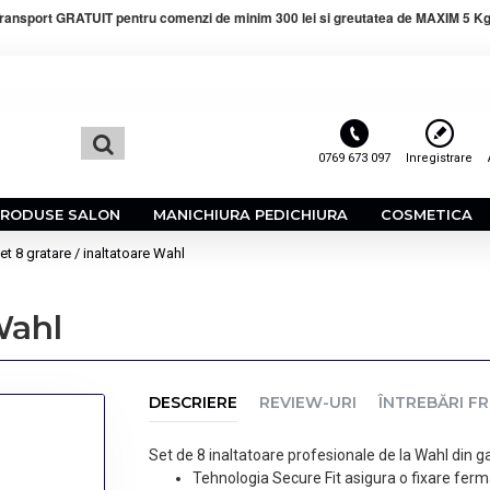
ransport GRATUIT pentru comenzi de minim 300 lei si greutatea de MAXIM 5 Kg
0769 673 097
Inregistrare
PRODUSE SALON
MANICHIURA PEDICHIURA
COSMETICA
et 8 gratare / inaltatoare Wahl
Wahl
DESCRIERE
REVIEW-URI
ÎNTREBĂRI F
Set de 8 inaltatoare profesionale de la Wahl di
Tehnologia Secure Fit asigura o fixare ferm