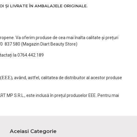
 ȘI LIVRATE ÎN AMBALAJELE ORIGINALE.
ropene. Va oferim produse de cea mai înalta calitate și prețuri
770 837 580 (Magazin Diart Beauty Store)
tactați la 0764.442.189
(EEE)
, având, astfel, calitatea de distribuitor al acestor produse
ART MP S.R.L., este inclusă în prețul produselor EEE. Pentru mai
Aceiasi Categorie