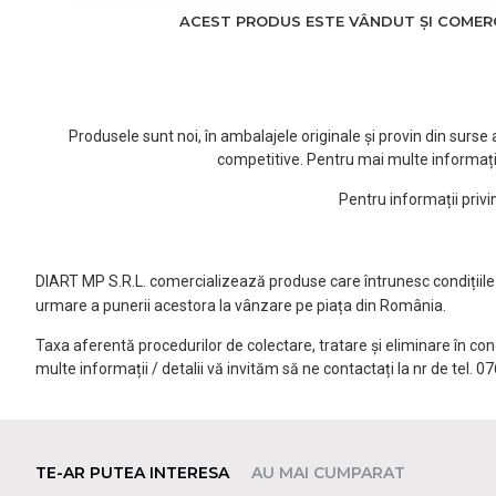
ACEST PRODUS ESTE VÂNDUT ȘI COMERCI
Produsele sunt noi, în ambalajele originale și provin din surs
competitive. Pentru mai multe informați
Pentru informații priv
DIART MP S.R.L. comercializează produse care întrunesc condițiile l
urmare a punerii acestora la vânzare pe piața din România.
Taxa aferentă procedurilor de colectare, tratare și eliminare în co
multe informații / detalii vă invităm să ne contactați la nr de tel. 
TE-AR PUTEA INTERESA
AU MAI CUMPARAT