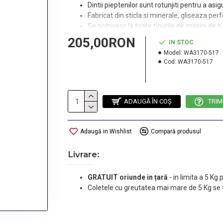
Dintii pieptenilor sunt rotunjiti pentru a asi
Fabricat din sticla si minerale, gliseaza pe
Se potrivesc la toate tipurile de masini de
205,00RON
Compatibil cu urmatoarele Masini de tuns:
IN STOC
Pro Clip
Model:
WA3170-517
Super Taper
Cod:
WA3170-517
Balding
Taper 2000
Academy Clipper
ADAUGĂ ÎN COŞ
TRIM
Magic Clip
Icon
Cordless Super Taper
Adaugă in Wishlist
Compară produsul
Dimensiuni:
3mm, 6mm, 10mm, 13mm, 16mm, 19mm, 22m
Livrare:
GRATUIT oriunde in țară
-
in limita a 5 Kg
Coletele cu greutatea mai mare de 5 Kg se 