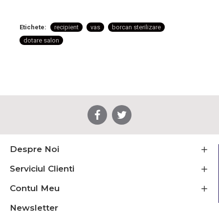
Etichete:
recipient
vas
borcan sterilizare
dotare salon
Despre Noi
Serviciul Clienti
Contul Meu
Newsletter