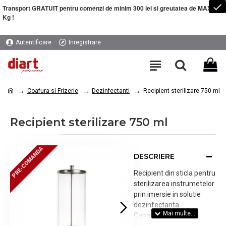
Transport GRATUIT pentru comenzi de minim 300 lei si greutatea de MAXIM 5
Kg !
Autentificare
Inregistrare
Coafura si Frizerie
Dezinfectanti
Recipient sterilizare 750 ml
Recipient sterilizare 750 ml
PRE-COMANDA
PRE-COMANDA
DESCRIERE
Recipient din sticla pentru
sterilizarea instrumetelor
prin imersie in solutie
dezinfectanta.
Capacitate 750 ml.