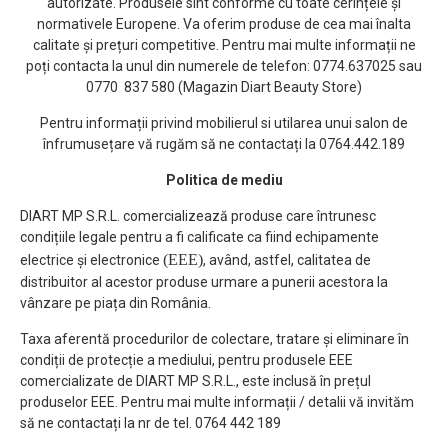
autorizate. Produsele sînt conforme cu toate cerințele și
normativele Europene. Va oferim produse de cea mai înalta
calitate și prețuri competitive. Pentru mai multe informații ne
poți contacta la unul din numerele de telefon: 0774.637025 sau
0770 837 580 (Magazin Diart Beauty Store)
Pentru informații privind mobilierul si utilarea unui salon de
înfrumusețare vă rugăm să ne contactați la 0764.442.189
Politica de mediu
DIART MP S.R.L. comercializează produse care întrunesc
condițiile legale pentru a fi calificate ca fiind echipamente
(EEE)
electrice și electronice
, având, astfel, calitatea de
distribuitor al acestor produse urmare a punerii acestora la
vânzare pe piața din România.
Taxa aferentă procedurilor de colectare, tratare și eliminare în
condiții de protecție a mediului, pentru produsele EEE
comercializate de DIART MP S.R.L., este inclusă în prețul
produselor EEE. Pentru mai multe informații / detalii vă invităm
să ne contactați la nr de tel. 0764 442 189