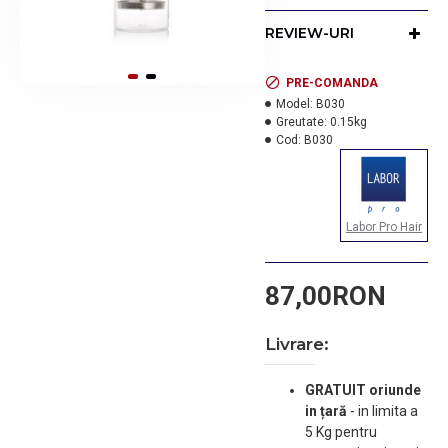
Dimensiune: h 23 cm.
REVIEW-URI
Diametru: 8,3 cm.
PRE-COMANDA
Model:
B030
Greutate:
0.15kg
Cod:
B030
Labor Pro Hair
87,00RON
Livrare:
GRATUIT oriunde
in țară
-
in limita a
5 Kg pentru