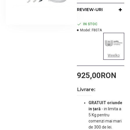
Greutate: 4.7 kg.
REVIEW-URI
IN STOC
Model:
F807A
Weelko
925,00RON
Livrare:
GRATUIT oriunde
in țară
-
in limita a
5 Kg pentru
comenzi mai mari
de 300 de lei.