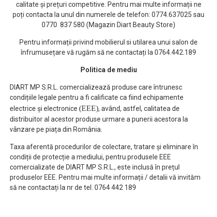
calitate și prețuri competitive. Pentru mai multe informații ne
poți contacta la unul din numerele de telefon: 0774.637025 sau
0770 837 580 (Magazin Diart Beauty Store)
Pentru informații privind mobilierul si utilarea unui salon de
înfrumusețare vă rugăm să ne contactați la 0764.442.189
Politica de mediu
DIART MP S.R.L. comercializează produse care întrunesc
condițiile legale pentru a fi calificate ca fiind echipamente
(EEE)
electrice și electronice
, având, astfel, calitatea de
distribuitor al acestor produse urmare a punerii acestora la
vânzare pe piața din România.
Taxa aferentă procedurilor de colectare, tratare și eliminare în
condiții de protecție a mediului, pentru produsele EEE
comercializate de DIART MP S.R.L., este inclusă în prețul
produselor EEE. Pentru mai multe informații / detalii vă invităm
să ne contactați la nr de tel. 0764 442 189