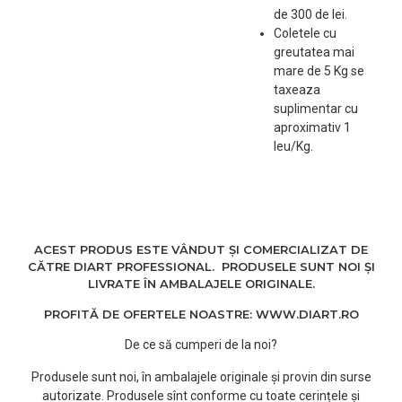
infrumusetare.Radiofrecven
de 300 de lei.
bipolara este o terapie
Coletele cu
faciala cu rezultate
greutatea mai
excelente, pentru
mare de 5 Kg se
persoanele care doresc
taxeaza
sa scape de riduri, de
suplimentar cu
pielea “lasata” sau de
aproximativ 1
barbia dubla si de tesutul
leu/Kg.
adipos, depus pe fata.
Undele de radiofrecventa
actioneaza cu
termolipoliza selectiva
ACEST PRODUS ESTE VÂNDUT ȘI COMERCIALIZAT DE
pentru a trata si
CĂTRE DIART PROFESSIONAL. PRODUSELE SUNT NOI ȘI
infrumuseta. Cu alte
LIVRATE ÎN AMBALAJELE ORIGINALE.
cuvinte, radiofrecventa
conduce o temperatura
PROFITĂ DE OFERTELE NOASTRE: WWW.DIART.RO
ridicata in profunzimea
De ce să cumperi de la noi?
tesuturilor, pentru a trata
in interior problema.
Produsele sunt noi, în ambalajele originale și provin din surse
autorizate. Produsele sînt conforme cu toate cerințele și
Efecte tratament facial: