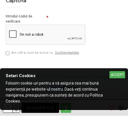
Captcha
Introdul codul de
verificare
Am citit şi sunt de acord cu
Confidentialitate
ACCEPT
Setari Cookies
Copyright © 2019, DiArt, Toate drepturile rezervate.
Folosim cookie-uri pentru a vă asigura cea mai bună
experiență pe website-ul nostru. Dacă veți continua
navigarea, presupunem ca sunteți de acord cu Politica
Cookies.
ADAUGĂ ÎN COŞ