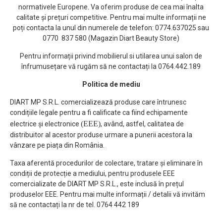
normativele Europene. Va oferim produse de cea mai înalta
– tratament antiriduri
calitate și prețuri competitive. Pentru mai multe informații ne
poți contacta la unul din numerele de telefon: 0774.637025 sau
– tratament pentru
0770 837 580 (Magazin Diart Beauty Store)
tonifiere
Pentru informații privind mobilierul si utilarea unui salon de
Este ideal pentru:
înfrumusețare vă rugăm să ne contactați la 0764.442.189
reintinerirea tenului si
atenuarea efectelor
Politica de mediu
imbatranirii: riduri, aspect
DIART MP S.R.L. comercializează produse care întrunesc
matifiat, piele flasca.
condițiile legale pentru a fi calificate ca fiind echipamente
Sub actiunea undelor de
(EEE)
electrice și electronice
, având, astfel, calitatea de
radiofrecventa
distribuitor al acestor produse urmare a punerii acestora la
temperatura creste pana
vânzare pe piața din România.
la 40-42 de grade la
suprafata pielii, in timp ce
Taxa aferentă procedurilor de colectare, tratare și eliminare în
in interiorul tesutului
condiții de protecție a mediului, pentru produsele EEE
tratat ajunge pana la 60-
comercializate de DIART MP S.R.L., este inclusă în prețul
65 grade.
produselor EEE. Pentru mai multe informații / detalii vă invităm
să ne contactați la nr de tel. 0764 442 189