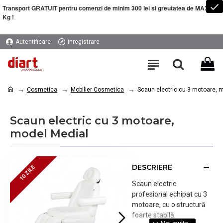
Transport GRATUIT pentru comenzi de minim 300 lei si greutatea de MAXIM 5
Kg !
Autentificare
Inregistrare
Cosmetica
Mobilier Cosmetica
Scaun electric cu 3 motoare, 
Scaun electric cu 3 motoare,
model Medial
DESCRIERE
10 ZILE
10 ZILE
Scaun electric
profesional echipat cu 3
motoare, cu o structură
foarte stabilă.