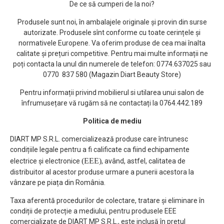
De ce să cumperi de la noi?
Produsele sunt noi, în ambalajele originale și provin din surse
autorizate. Produsele sînt conforme cu toate cerințele și
normativele Europene. Va oferim produse de cea mai înalta
calitate și prețuri competitive. Pentru mai multe informații ne
poți contacta la unul din numerele de telefon: 0774.637025 sau
0770 837 580 (Magazin Diart Beauty Store)
Pentru informații privind mobilierul si utilarea unui salon de
înfrumusețare vă rugăm să ne contactați la 0764.442.189
Politica de mediu
DIART MP S.R.L. comercializează produse care întrunesc
condițiile legale pentru a fi calificate ca fiind echipamente
(EEE)
electrice și electronice
, având, astfel, calitatea de
distribuitor al acestor produse urmare a punerii acestora la
vânzare pe piața din România.
Taxa aferentă procedurilor de colectare, tratare și eliminare în
condiții de protecție a mediului, pentru produsele EEE
comercializate de DIART MP S.R.L., este inclusă în prețul