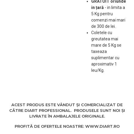
GRATUIT oriunde
Tapițerie din piele
in țară
-
in limita a
ecologica de culoare alba
5 Kg pentru
de înaltă calitate care se
comenzi mai mari
curata foarte usor.
de 300 de lei.
Coletele cu
greutatea mai
mare de 5 Kg se
taxeaza
suplimentar cu
aproximativ 1
leu/Kg.
ACEST PRODUS ESTE VÂNDUT ȘI COMERCIALIZAT DE
CĂTRE DIART PROFESSIONAL. PRODUSELE SUNT NOI ȘI
LIVRATE ÎN AMBALAJELE ORIGINALE.
PROFITĂ DE OFERTELE NOASTRE: WWW.DIART.RO