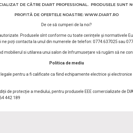
ALIZAT DE CĂTRE DIART PROFESSIONAL. PRODUSELE SUNT NOI
PROFITĂ DE OFERTELE NOASTRE: WWW.DIART.RO
De ce să cumperi de la noi?
e autorizate. Produsele sînt conforme cu toate cerințele și normativele Eu
i ne poți contacta la unul din numerele de telefon: 0774.637025 sau 0
ind mobilierul si utilarea unui salon de înfrumusețare vă rugăm să ne con
Politica de mediu
egale pentru a fi calificate ca fiind echipamente electrice și electronice
ndiții de protecție a mediului, pentru produsele EEE comercializate de DI
0764 442 189