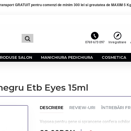
ransport GRATUIT pentru comenzi de minim 300 lei si greutatea de MAXIM 5 Kg
0769 673 097
Inregistrare
PRODUSE SALON
MANICHIURA PEDICHIURA
COSMETICA
negru Etb Eyes 15ml
DESCRIERE
REVIEW-URI
ÎNTREBĂRI F
Vopsea pentru gene si sprancene confera ochilor e