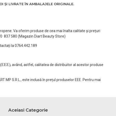
 ȘI LIVRATE ÎN AMBALAJELE ORIGINALE.
ropene. Va oferim produse de cea mai înalta calitate și prețuri
770 837 580 (Magazin Diart Beauty Store)
tactați la 0764.442.189
(EEE)
, având, astfel, calitatea de distribuitor al acestor produse
ART MP S.R.L., este inclusă în prețul produselor EEE. Pentru mai
Aceiasi Categorie