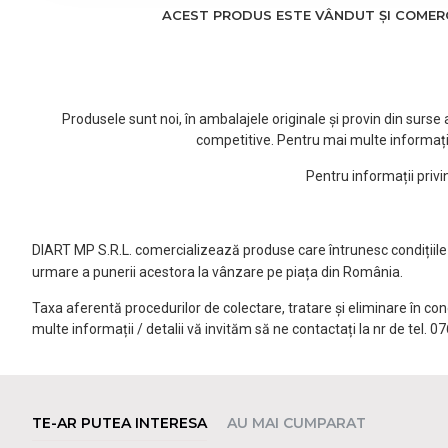
ACEST PRODUS ESTE VÂNDUT ȘI COMERCI
Produsele sunt noi, în ambalajele originale și provin din surs
competitive. Pentru mai multe informați
Pentru informații priv
DIART MP S.R.L. comercializează produse care întrunesc condițiile l
urmare a punerii acestora la vânzare pe piața din România.
Taxa aferentă procedurilor de colectare, tratare și eliminare în co
multe informații / detalii vă invităm să ne contactați la nr de tel. 
TE-AR PUTEA INTERESA
AU MAI CUMPARAT