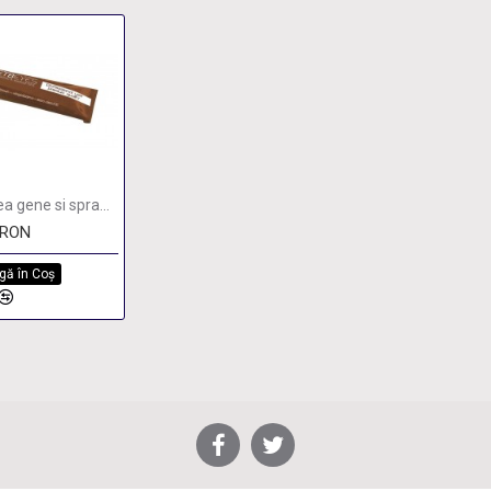
Vopsea gene si sprancene maro deschis Etb Eyes 15ml
0RON
gă în Coş