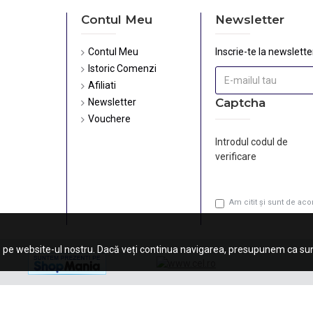
Contul Meu
Newsletter
Contul Meu
Inscrie-te la newsletter
Istoric Comenzi
Afiliati
Captcha
Newsletter
Vouchere
Introdul codul de
verificare
Am citit şi sunt de ac
 pe website-ul nostru. Dacă veți continua navigarea, presupunem ca sunt