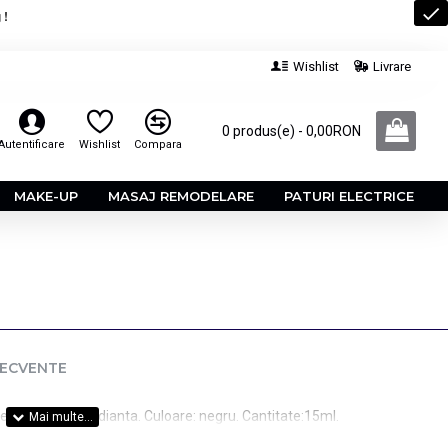
 !
Wishlist
Livrare
0 produs(e) - 0,00RON
Autentificare
Wishlist
Compara
MAKE-UP
MASAJ REMODELARE
PATURI ELECTRICE
RECVENTE
xpresivitate radianta. Culoare: negru. Cantitate:15ml.