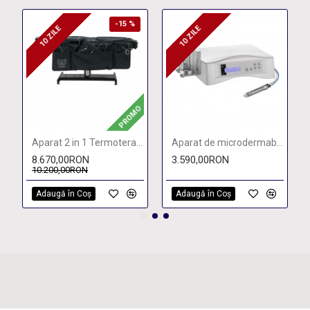
-15 %
10 ZILE
10 ZILE
10 ZILE
10 ZILE
PROMO
Aparat 2 in 1 Termoterapie si Presoterapie
Aparat de microdermabraziune cu cristale KPSULE
8.670,00RON
3.590,00RON
10.200,00RON
Adaugă în Coş
Adaugă în Coş