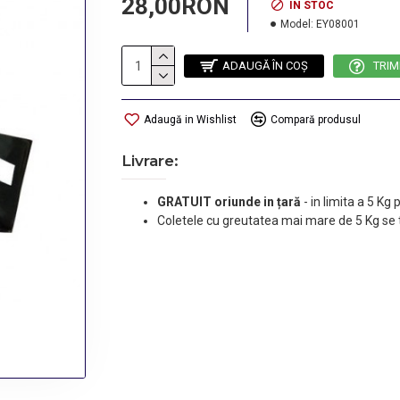
28,00RON
IN STOC
Model:
EY08001
ADAUGĂ ÎN COŞ
TRIM
Adaugă in Wishlist
Compară produsul
Livrare:
GRATUIT oriunde in țară
-
in limita a 5 Kg
Coletele cu greutatea mai mare de 5 Kg se 