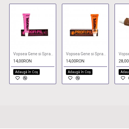
Vopsea Gene si Sprancene PROFI PIL
Vopsea Gene si Sprancene PROFI PIL
14,00RON
14,00RON
28,0
Adaugă în Coş
Adaugă în Coş
Adau