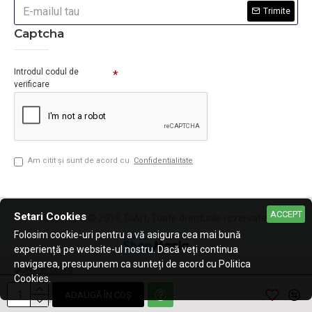
Trimite
Captcha
Introdul codul de
verificare
Am citit şi sunt de acord cu
Confidentialitate
ACCEPT
Setari Cookies
Copyright © 2019, DiArt, Toate drepturile rezervate.
Folosim cookie-uri pentru a vă asigura cea mai bună
experiență pe website-ul nostru. Dacă veți continua
navigarea, presupunem ca sunteți de acord cu Politica
Cookies.
ADAUGĂ ÎN COŞ