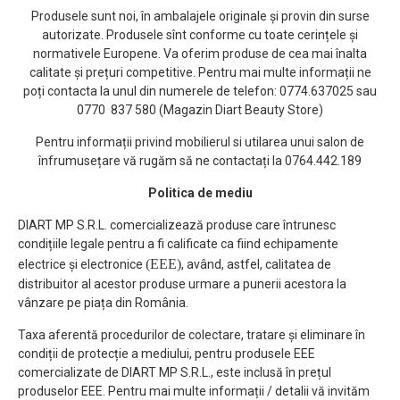
Produsele sunt noi, în ambalajele originale și provin din surse
autorizate. Produsele sînt conforme cu toate cerințele și
normativele Europene. Va oferim produse de cea mai înalta
calitate și prețuri competitive. Pentru mai multe informații ne
poți contacta la unul din numerele de telefon: 0774.637025 sau
0770 837 580 (Magazin Diart Beauty Store)
Pentru informații privind mobilierul si utilarea unui salon de
înfrumusețare vă rugăm să ne contactați la 0764.442.189
Politica de mediu
DIART MP S.R.L. comercializează produse care întrunesc
condițiile legale pentru a fi calificate ca fiind echipamente
(EEE)
electrice și electronice
, având, astfel, calitatea de
distribuitor al acestor produse urmare a punerii acestora la
vânzare pe piața din România.
Taxa aferentă procedurilor de colectare, tratare și eliminare în
condiții de protecție a mediului, pentru produsele EEE
comercializate de DIART MP S.R.L., este inclusă în prețul
produselor EEE. Pentru mai multe informații / detalii vă invităm